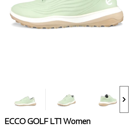
Handschuhe
Schuhe
Bälle
Bags
ECCO GOLF LT1 Women
Trolleys