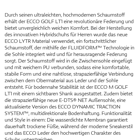
Durch seinen ultraleichten, hochmodernen Schaumstoff
erhält der ECCO GOLF LT1 eine revolutionäre Federung und
bietet unvergleichlich weichen Komfort. Bei der Herstellung
des innovativen Hybridschuhs für Herren wurde das neue
ECCO LYTR Material verwendet, ein fortschrittlicher
Schaumstoff, der mithilfe der FLUIDFORM™ Technologie in
die Sohle integriert wird und für herausragende Federung
sorgt. Der Schaumstoff wird in die Zwischensohle eingefügt
und mit weichem PU verbunden, sodass eine komfortable,
stabile Form und eine nahtlose, strapazierfähige Verbindung
zwischen dem Obermaterial aus Leder und der Sohle
entsteht. Für bodennahe Stabilität ist der ECCO M GOLF
LT1 mit einem sichtbaren Shank ausgestattet. Zudem bietet
die strapazierfähige neue E-DTS® NET Außensohle, eine
aktualisierte Version des ECCO DYNAMIC TRACTION
SYSTEM™, multidirektionale Bodenhaftung. Funktionalität
und Style in einem: Die wasserdichte Membran garantiert
dauerhaft trockene Füße, während der moderne Sneakerstil
und das ECCO Leder den hochwertigen Charakter des
Schuhs unterstreichen.