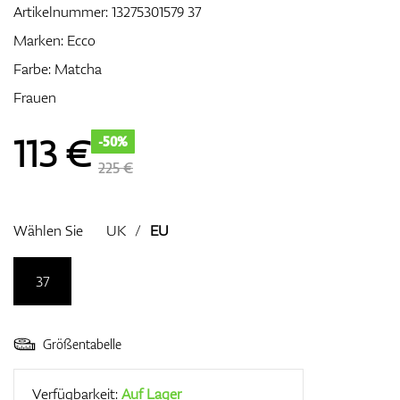
Artikelnummer:
13275301579 37
Marken:
Ecco
Farbe: Matcha
Zubehör
Frauen
113
€
-50%
Entfernungsmesser & GPS
225 €
Wählen Sie
UK
/
EU
37
Größentabelle
Verfügbarkeit:
Auf Lager