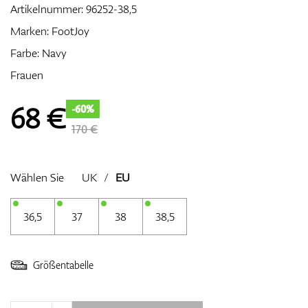
Artikelnummer:
96252-38,5
Marken:
FootJoy
Farbe: Navy
Zubehör
Frauen
68
€
-60%
Entfernungsmesser & GPS
170 €
Wählen Sie
UK
/
EU
36,5
37
38
38,5
Größentabelle