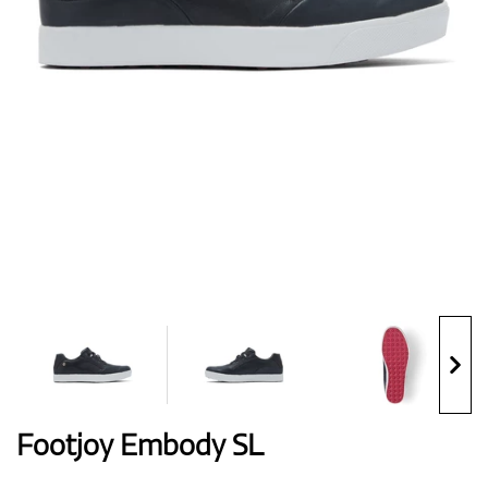
Handschuhe
Schuhe
Bälle
Bags
Footjoy Embody SL
Trolleys