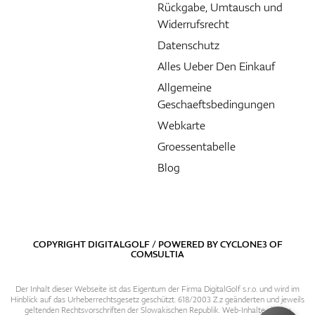
Rückgabe, Umtausch und
Widerrufsrecht
Datenschutz
Alles Ueber Den Einkauf
Allgemeine
Geschaeftsbedingungen
Webkarte
Groessentabelle
Blog
COPYRIGHT DIGITALGOLF / POWERED BY
CYCLONE3
OF
COMSULTIA
Der Inhalt dieser Webseite ist das Eigentum der Firma DigitalGolf s.r.o. und wird im
Hinblick auf das Urheberrechtsgesetz geschützt. 618/2003 Z.z geänderten und jeweils
geltenden Rechtsvorschriften der Slowakischen Republik. Web-Inhalte sind zu