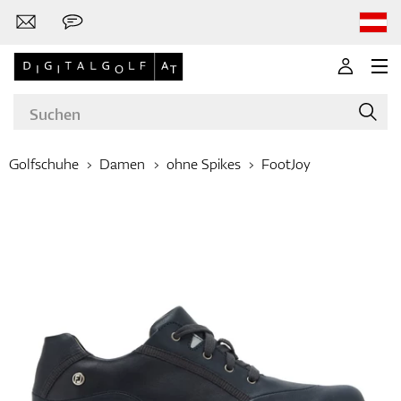
Golfschuhe
Damen
ohne Spikes
FootJoy
Marken
Golfschläger
Bekleidung