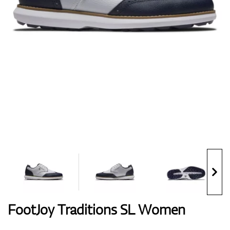
Handschuhe
Schuhe
Bälle
Bags
FootJoy Traditions SL Women
Trolleys