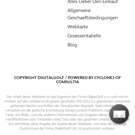
Alles Ueber Den Einkauf
Allgemeine
Geschaeftsbedingungen
Webkarte
Groessentabelle
Blog
COPYRIGHT DIGITALGOLF / POWERED BY
CYCLONE3
OF
COMSULTIA
Der Inhalt dieser Webseite ist das Eigentum der Firma DigitalGolf s.r.o. und wird im
Hinblick auf das Urheberrechtsgesetz geschützt. 618/2003 Z.z geänderten und jeweils
geltenden Rechtsvorschriften der Slowakischen Republik. Web-Inhalte sind zu
verstehen als die grafische Erscheinung, Design,Content Plattform, logische Struktur,
Texte und Bilder, und alle anderen Informationen und Angaben dieser Webseite. Das
Veröffentlichen oder Verbreiten eines Teils oder des gesamten Inhalts in irgendeiner
Art und Weise, ohne Angabe der Quelle dieser Webseite, und ohne die vorherige
Zustimmung der Firma DigitalGolf Ltd., ist ausdrücklich verboten.