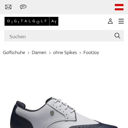
Golfschuhe
Damen
ohne Spikes
FootJoy
Marken
Golfschläger
Bekleidung