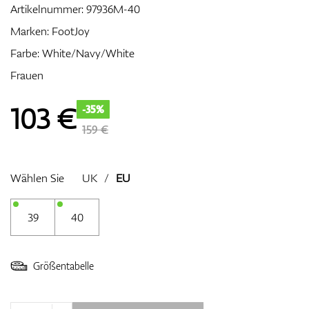
Artikelnummer:
97936M-40
Marken:
FootJoy
Farbe: White/Navy/White
Zubehör
Frauen
103
€
-35%
Entfernungsmesser & GPS
159 €
Wählen Sie
UK
/
EU
39
40
Größentabelle