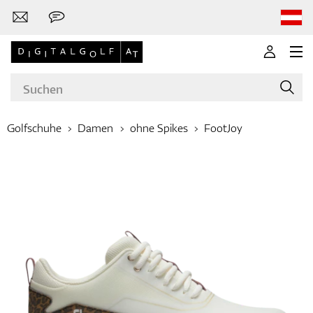
Golfschuhe
Damen
ohne Spikes
FootJoy
Marken
Golfschläger
Bekleidung