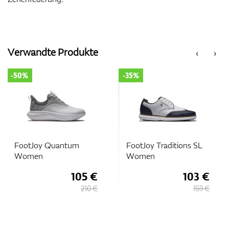
Verwandte Produkte
‹
›
-50%
-35%
FootJoy Quantum
FootJoy Traditions SL
Women
Women
105 €
103 €
210 €
159 €