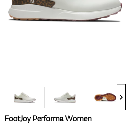
Handschuhe
Schuhe
Bälle
Bags
FootJoy Performa Women
Trolleys