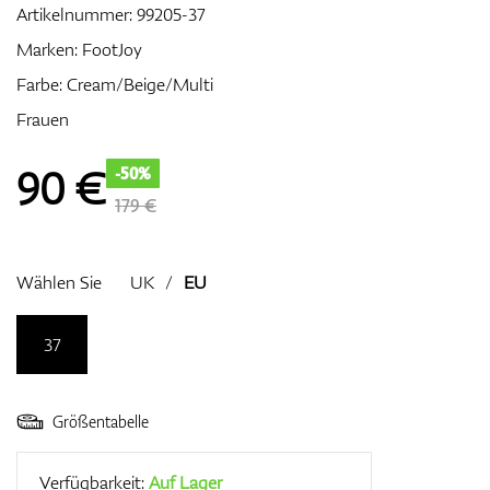
Artikelnummer:
99205-37
Marken:
FootJoy
Farbe: Cream/Beige/Multi
Zubehör
Frauen
90
€
-50%
Entfernungsmesser & GPS
179 €
Wählen Sie
UK
/
EU
37
Größentabelle
Verfügbarkeit:
Auf Lager