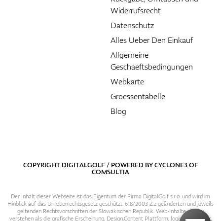
Widerrufsrecht
Datenschutz
Alles Ueber Den Einkauf
Allgemeine
Geschaeftsbedingungen
Webkarte
Groessentabelle
Blog
COPYRIGHT DIGITALGOLF / POWERED BY
CYCLONE3
OF
COMSULTIA
Der Inhalt dieser Webseite ist das Eigentum der Firma DigitalGolf s.r.o. und wird im
Hinblick auf das Urheberrechtsgesetz geschützt. 618/2003 Z.z geänderten und jeweils
geltenden Rechtsvorschriften der Slowakischen Republik. Web-Inhalte sind zu
verstehen als die grafische Erscheinung, Design,Content Plattform, logische Struktur,