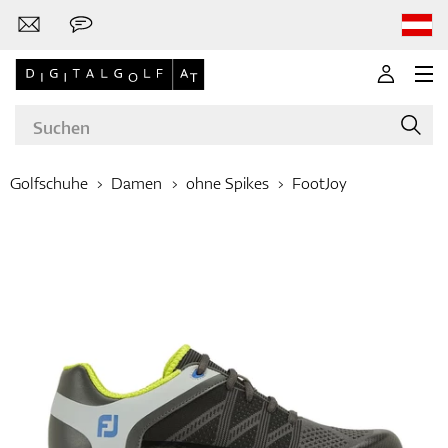
Golfschuhe
Damen
ohne Spikes
FootJoy
Marken
Golfschläger
Bekleidung