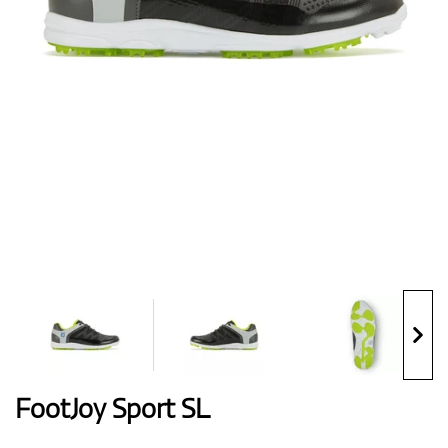
Handschuhe
Schuhe
Bälle
Bags
FootJoy Sport SL
Trolleys