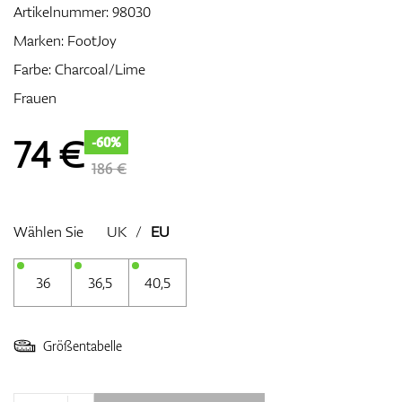
Artikelnummer:
98030
Marken:
FootJoy
Farbe: Charcoal/Lime
Zubehör
Frauen
74
€
-60%
Entfernungsmesser & GPS
186 €
Wählen Sie
UK
/
EU
36
36,5
40,5
Größentabelle