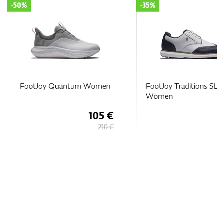
-50%
-35%
FootJoy Quantum Women
FootJoy Traditions S
Women
105 €
210 €