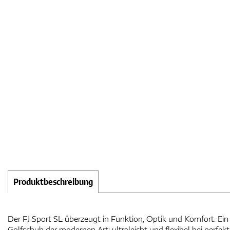
Produktbeschreibung
Der FJ Sport SL überzeugt in Funktion, Optik und Komfort. Ein 
Golfschuh der modernen Art: ultraleicht und flexibel bei perfekter Griffigkeit durch seine