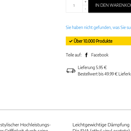
+
IN DEN WARENKO
-
Sie haben nicht gefunden, was Sie s
✓ Über 10.000 Produkte
Teile auf:
Facebook
Lieferung 5.95 €
Bestellwert bis 49.99 € Liefer
stylischer Hochleistungs-
Leichtgewichtige Dämpfung
Die EVA (ethyl vinyl acetate