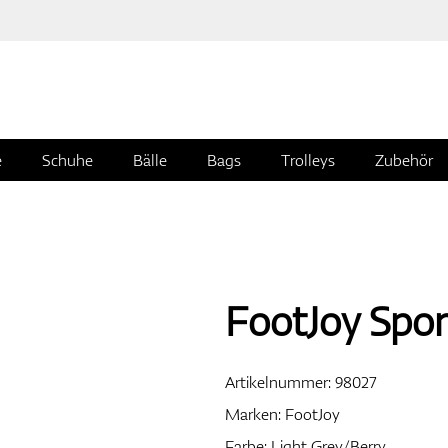
e
Schuhe
Bälle
Bags
Trolleys
Zubehör
FootJoy Spor
Artikelnummer:
98027
Marken:
FootJoy
Farbe: Light Grey/Berry