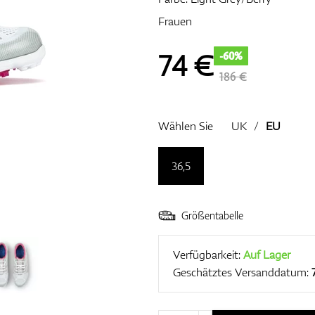
Frauen
74
€
-60%
186 €
Wählen Sie
UK
/
EU
36,5
Größentabelle
Verfügbarkeit:
Auf Lager
Geschätztes Versanddatum: