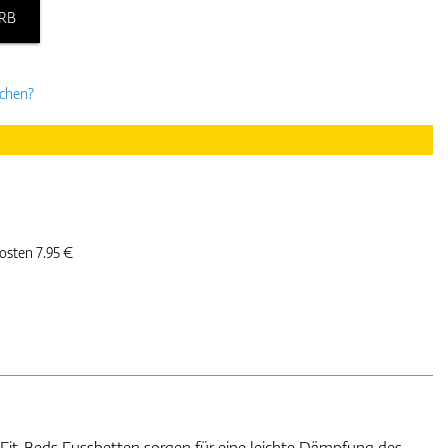
RB
uchen?
kosten 7.95 €
) Fit-Beds Fussbetten sorgen für eine leichte Dämpfung des