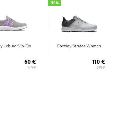
-50%
y Leisure Slip-On
FootJoy Stratos Women
60 €
110 €
149 €
219 €