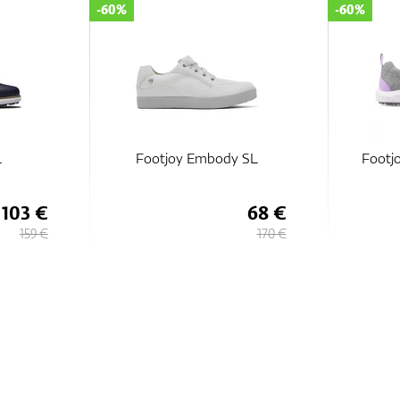
-60%
-60%
L
Footjoy Embody SL
Footjo
103 €
68 €
159 €
170 €