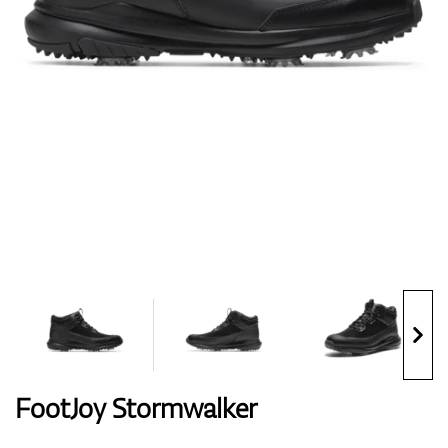
Handschuhe
Schuhe
Bälle
Bags
FootJoy Stormwalker
Trolleys