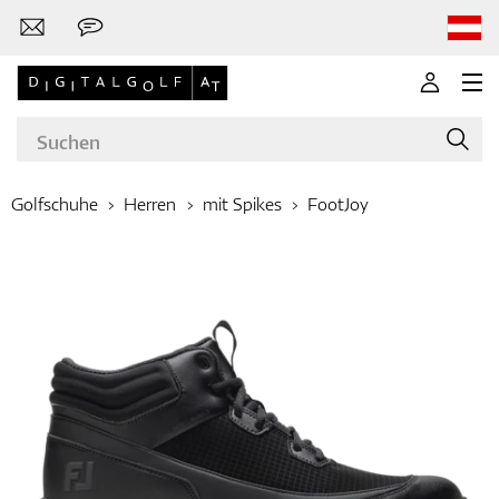
Golfschuhe
Herren
mit Spikes
FootJoy
Marken
Golfschläger
Bekleidung