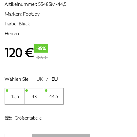
Artikelnummer:
55485M-44,5
Marken:
FootJoy
Farbe: Black
Zubehör
Herren
120
€
-35%
Entfernungsmesser & GPS
185 €
Wählen Sie
UK
/
EU
42,5
43
44,5
Größentabelle