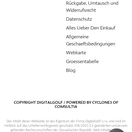
Rückgabe, Umtausch und
Widerrufsrecht
Datenschutz
Alles Ueber Den Einkauf
Allgemeine
Geschaeftsbedingungen
Webkarte
Groessentabelle
Blog
COPYRIGHT DIGITALGOLF / POWERED BY
CYCLONE3
OF
COMSULTIA
Der Inhalt dieser Webseite ist das Eigentum der Firma DigitalGolf s.r.o. und wird im
Hinblick auf das Urheberrechtsgesetz geschützt. 618/2003 Z.z geänderten und jeweils
geltenden Rechtsvorschriften der Slowakischen Republik. Web-Inhalte sind zu