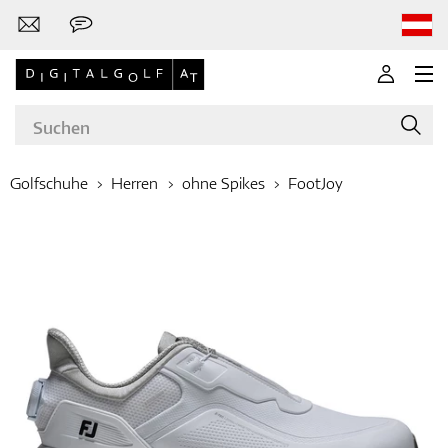
Golfschuhe
Herren
ohne Spikes
FootJoy
Marken
Golfschläger
Bekleidung