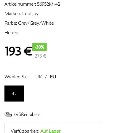
Artikelnummer:
56952M-42
Marken:
FootJoy
Farbe: Grey/Grey/White
Zubehör
Herren
193
€
-30%
Entfernungsmesser & GPS
275 €
Wählen Sie
UK
/
EU
42
Größentabelle
Verfügbarkeit:
Auf Lager