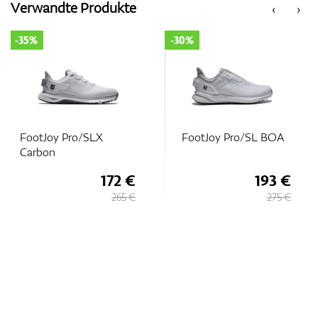
Verwandte Produkte
‹
›
-35%
-30%
FootJoy Pro/SLX
FootJoy Pro/SL BOA
Carbon
172 €
193 €
265 €
275 €