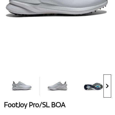
Handschuhe
Schuhe
Bälle
Bags
FootJoy Pro/SL BOA
Trolleys