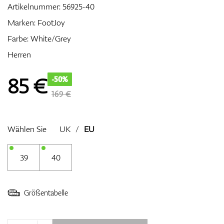
Artikelnummer:
56925-40
Marken:
FootJoy
Farbe: White/Grey
Zubehör
Herren
85
€
-50%
Entfernungsmesser & GPS
169 €
Wählen Sie
UK
/
EU
39
40
Größentabelle