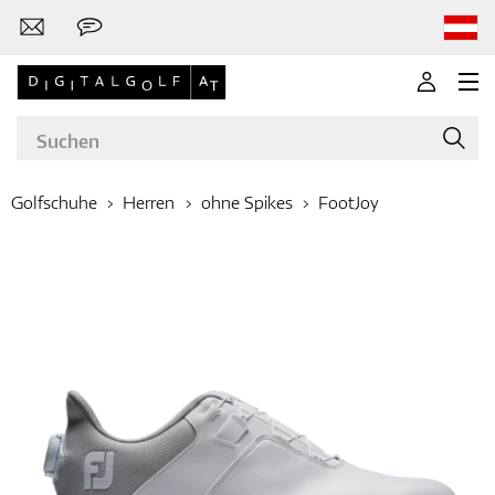
Golfschuhe
Herren
ohne Spikes
FootJoy
Marken
Golfschläger
Bekleidung