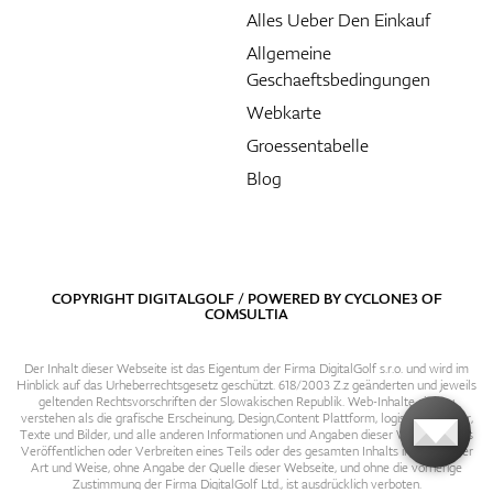
Alles Ueber Den Einkauf
Allgemeine
Geschaeftsbedingungen
Webkarte
Groessentabelle
Blog
COPYRIGHT DIGITALGOLF / POWERED BY
CYCLONE3
OF
COMSULTIA
Der Inhalt dieser Webseite ist das Eigentum der Firma DigitalGolf s.r.o. und wird im
Hinblick auf das Urheberrechtsgesetz geschützt. 618/2003 Z.z geänderten und jeweils
geltenden Rechtsvorschriften der Slowakischen Republik. Web-Inhalte sind zu
verstehen als die grafische Erscheinung, Design,Content Plattform, logische Struktur,
Texte und Bilder, und alle anderen Informationen und Angaben dieser Webseite. Das
Veröffentlichen oder Verbreiten eines Teils oder des gesamten Inhalts in irgendeiner
Art und Weise, ohne Angabe der Quelle dieser Webseite, und ohne die vorherige
Zustimmung der Firma DigitalGolf Ltd., ist ausdrücklich verboten.