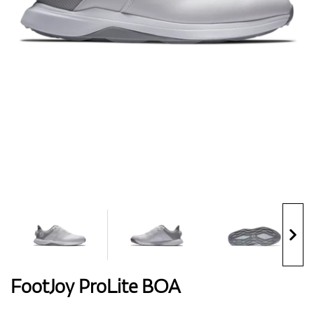
Handschuhe
Schuhe
Bälle
Bags
FootJoy ProLite BOA
Trolleys