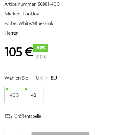
Artikelnummer:
56981-40,5
Marken:
FootJoy
Farbe: White/Blue/Pink
Zubehör
Herren
105
€
-50%
Entfernungsmesser & GPS
210 €
Wählen Sie
UK
/
EU
40,5
42
Größentabelle