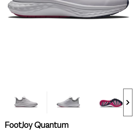
Handschuhe
Schuhe
Bälle
Bags
FootJoy Quantum
Trolleys