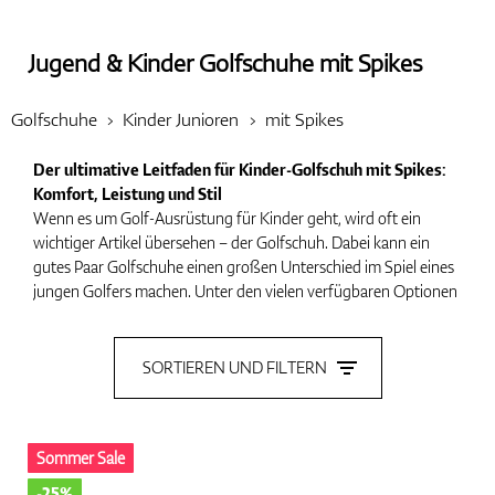
Jugend & Kinder Golfschuhe mit Spikes
Handschuhe
Golfschuhe
Kinder Junioren
mit Spikes
Der ultimative Leitfaden für Kinder-Golfschuh mit Spikes:
Schuhe
Komfort, Leistung und Stil
Wenn es um Golf-Ausrüstung für Kinder geht, wird oft ein
wichtiger Artikel übersehen – der Golfschuh. Dabei kann ein
gutes Paar Golfschuhe einen großen Unterschied im Spiel eines
Bälle
jungen Golfers machen. Unter den vielen verfügbaren Optionen
stechen Golfschuhe mit Spikes besonders hervor, da sie
hervorragenden Halt, Stabilität und Leistung auf dem Platz
bieten. Aber was macht Golfschuhe mit Spikes zur idealen Wahl
SORTIEREN UND FILTERN
Bags
für junge Golfspieler? In diesem Artikel werden wir alles
besprechen, was Sie über Kinder-Golfschuh mit Spikes wissen
müssen, einschließlich ihrer Vorteile, Merkmale und Tipps zur
Sommer Sale
Auswahl des perfekten Paares.
Trolleys
-25%