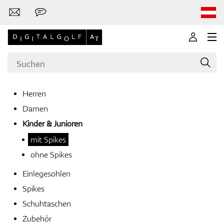
Herren
Damen
Marken
Kinder & Junioren
mit Spikes
ohne Spikes
Golfschläger
Einlegesohlen
Spikes
Schuhtaschen
Bekleidung
Zubehör