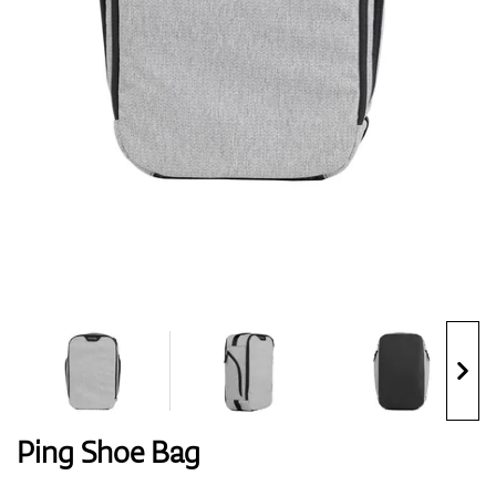
Handschuhe
Schuhe
Bälle
Bags
Ping Shoe Bag
Trolleys