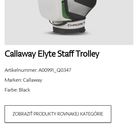
Handschuhe
Schuhe
Callaway Elyte Staff Trolley
Artikelnummer:
A00991_Q0347
Bälle
Marken:
Callaway
Farbe: Black
Bags
ZOBRAZIŤ PRODUKTY ROVNAKEJ KATEGÓRIE
Trolleys