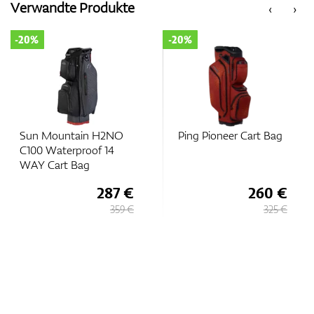
Verwandte Produkte
‹
›
-20%
-20%
Zubehör
Entfernungsmesser & GPS
Sun Mountain H2NO
Ping Pioneer Cart Bag
C100 Waterproof 14
WAY Cart Bag
287 €
260 €
359 €
325 €