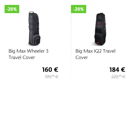
-20%
-20%
Big Max Wheeler 3
Big Max IQ2 Travel
Travel Cover
Cover
160 €
184 €
199,
€
229,
€
90
90