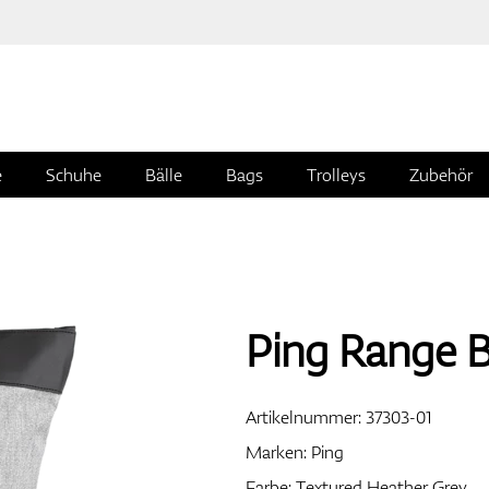
e
Schuhe
Bälle
Bags
Trolleys
Zubehör
Ping Range 
Artikelnummer:
37303-01
Marken:
Ping
Farbe: Textured Heather Grey