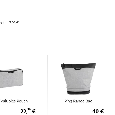
kosten 7.95 €
 Valubles Pouch
Ping Range Bag
22,
€
40 €
50