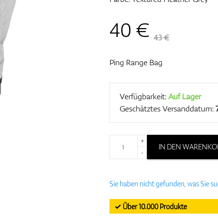
40
€
43 €
Ping Range Bag
Verfügbarkeit:
Auf Lager
Geschätztes Versanddatum:
+
IN DEN WARENKO
-
Sie haben nicht gefunden, was Sie s
✓ Über 10.000 Produkte