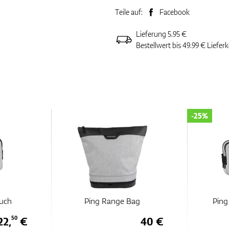
Teile auf:
Facebook
Lieferung 5.95 €
Bestellwert bis 49.99 € Liefer
-25%
ouch
Ping Range Bag
Ping
22,
€
40 €
50