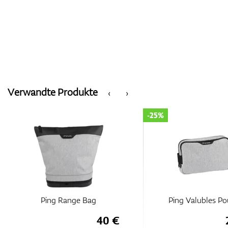
Verwandte Produkte
‹
›
-25%
Ping Range Bag
Ping Valubles P
40 €