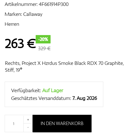
Artikelnummer:
4F661914P300
Marken:
Callaway
Herren
Zubehör
263
€
-20%
329 €
Entfernungsmesser & GPS
Rechts, Project X Hzrdus Smoke Black RDX 70 Graphite,
Stiff, 19°
Verfügbarkeit:
Auf Lager
Geschätztes Versanddatum:
7. Aug 2026
+
IN DEN WARENKORB
-