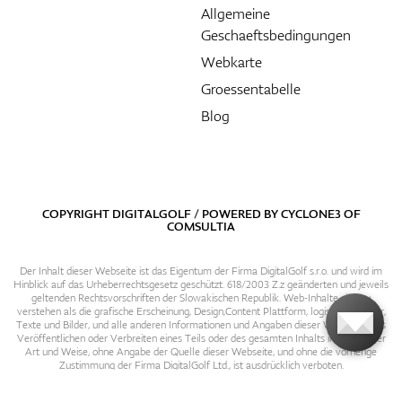
Allgemeine
Geschaeftsbedingungen
Webkarte
Groessentabelle
Blog
COPYRIGHT DIGITALGOLF / POWERED BY
CYCLONE3
OF
COMSULTIA
Der Inhalt dieser Webseite ist das Eigentum der Firma DigitalGolf s.r.o. und wird im
Hinblick auf das Urheberrechtsgesetz geschützt. 618/2003 Z.z geänderten und jeweils
geltenden Rechtsvorschriften der Slowakischen Republik. Web-Inhalte sind zu
verstehen als die grafische Erscheinung, Design,Content Plattform, logische Struktur,
Texte und Bilder, und alle anderen Informationen und Angaben dieser Webseite. Das
Veröffentlichen oder Verbreiten eines Teils oder des gesamten Inhalts in irgendeiner
Art und Weise, ohne Angabe der Quelle dieser Webseite, und ohne die vorherige
Zustimmung der Firma DigitalGolf Ltd., ist ausdrücklich verboten.