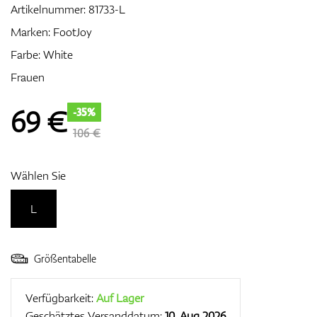
Artikelnummer:
81733-L
Marken:
FootJoy
Farbe: White
Zubehör
Frauen
69
€
-35%
Entfernungsmesser & GPS
106 €
Wählen Sie
L
Größentabelle
Verfügbarkeit:
Auf Lager
Geschätztes Versanddatum:
10. Aug 2026