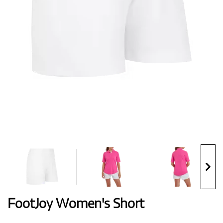
Handschuhe
Schuhe
Bälle
Bags
FootJoy Women's Short
Trolleys