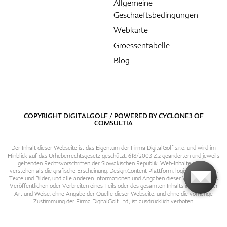
Allgemeine
Geschaeftsbedingungen
Webkarte
Groessentabelle
Blog
COPYRIGHT DIGITALGOLF / POWERED BY
CYCLONE3
OF
COMSULTIA
Der Inhalt dieser Webseite ist das Eigentum der Firma DigitalGolf s.r.o. und wird im
Hinblick auf das Urheberrechtsgesetz geschützt. 618/2003 Z.z geänderten und jeweils
geltenden Rechtsvorschriften der Slowakischen Republik. Web-Inhalte sind zu
verstehen als die grafische Erscheinung, Design,Content Plattform, logische Struktur,
Texte und Bilder, und alle anderen Informationen und Angaben dieser Webseite. Das
Veröffentlichen oder Verbreiten eines Teils oder des gesamten Inhalts in irgendeiner
Art und Weise, ohne Angabe der Quelle dieser Webseite, und ohne die vorherige
Zustimmung der Firma DigitalGolf Ltd., ist ausdrücklich verboten.