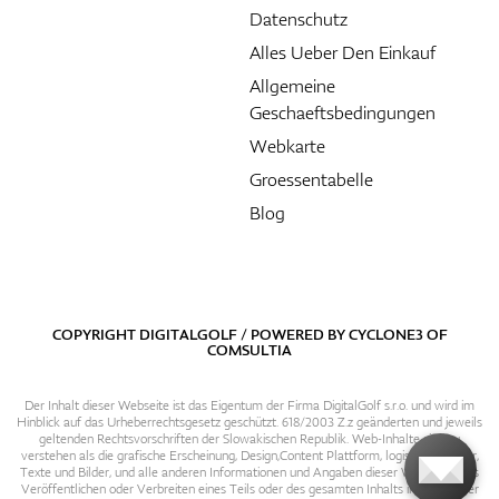
Datenschutz
Alles Ueber Den Einkauf
Allgemeine
Geschaeftsbedingungen
Webkarte
Groessentabelle
Blog
COPYRIGHT DIGITALGOLF / POWERED BY
CYCLONE3
OF
COMSULTIA
Der Inhalt dieser Webseite ist das Eigentum der Firma DigitalGolf s.r.o. und wird im
Hinblick auf das Urheberrechtsgesetz geschützt. 618/2003 Z.z geänderten und jeweils
geltenden Rechtsvorschriften der Slowakischen Republik. Web-Inhalte sind zu
verstehen als die grafische Erscheinung, Design,Content Plattform, logische Struktur,
Texte und Bilder, und alle anderen Informationen und Angaben dieser Webseite. Das
Veröffentlichen oder Verbreiten eines Teils oder des gesamten Inhalts in irgendeiner