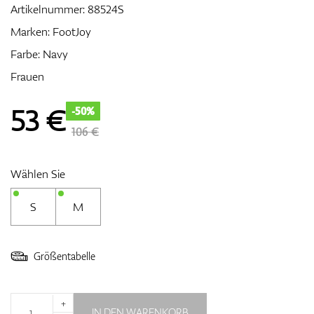
Artikelnummer:
88524S
Marken:
FootJoy
Farbe: Navy
Zubehör
Frauen
53
€
-50%
Entfernungsmesser & GPS
106 €
Wählen Sie
S
M
Größentabelle
+
IN DEN WARENKORB