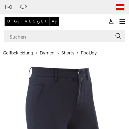
Golfbekleidung
Damen
Shorts
FootJoy
Marken
Golfschläger
Bekleidung