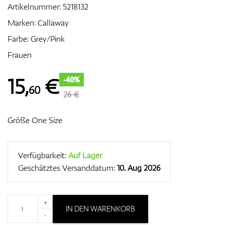
Artikelnummer:
5218132
Marken:
Callaway
Farbe: Grey/Pink
Zubehör
Frauen
15
,
€
-40%
60
Entfernungsmesser & GPS
26 €
Größe One Size
Verfügbarkeit:
Auf Lager
Geschätztes Versanddatum:
10. Aug 2026
+
IN DEN WARENKORB
-