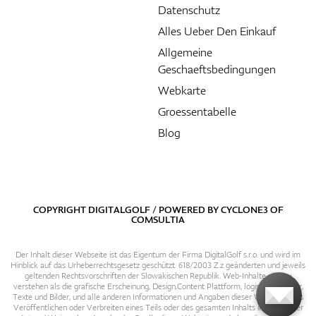
Datenschutz
Alles Ueber Den Einkauf
Allgemeine
Geschaeftsbedingungen
Webkarte
Groessentabelle
Blog
COPYRIGHT DIGITALGOLF / POWERED BY
CYCLONE3
OF
COMSULTIA
Der Inhalt dieser Webseite ist das Eigentum der Firma DigitalGolf s.r.o. und wird im
Hinblick auf das Urheberrechtsgesetz geschützt. 618/2003 Z.z geänderten und jeweils
geltenden Rechtsvorschriften der Slowakischen Republik. Web-Inhalte sind zu
verstehen als die grafische Erscheinung, Design,Content Plattform, logische Struktur,
Texte und Bilder, und alle anderen Informationen und Angaben dieser Webseite. Das
Veröffentlichen oder Verbreiten eines Teils oder des gesamten Inhalts in irgendeiner