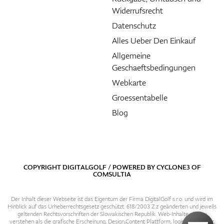
Widerrufsrecht
Datenschutz
Alles Ueber Den Einkauf
Allgemeine
Geschaeftsbedingungen
Webkarte
Groessentabelle
Blog
COPYRIGHT DIGITALGOLF / POWERED BY
CYCLONE3
OF
COMSULTIA
Der Inhalt dieser Webseite ist das Eigentum der Firma DigitalGolf s.r.o. und wird im
Hinblick auf das Urheberrechtsgesetz geschützt. 618/2003 Z.z geänderten und jeweils
geltenden Rechtsvorschriften der Slowakischen Republik. Web-Inhalte sind zu
verstehen als die grafische Erscheinung, Design,Content Plattform, logische Struktur,