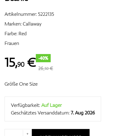
Artikelnummer:
5222135
Marken:
Callaway
Zubehör
Farbe: Red
Frauen
Entfernungsmesser & GPS
15
,
€
-40%
90
26,
€
50
Größe One Size
Verfügbarkeit:
Auf Lager
Geschätztes Versanddatum:
7. Aug 2026
+