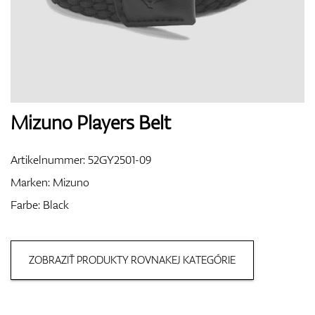
Handschuhe
Schuhe
Mizuno Players Belt
Artikelnummer:
52GY2501-09
Bälle
Marken:
Mizuno
Farbe: Black
Bags
ZOBRAZIŤ PRODUKTY ROVNAKEJ KATEGÓRIE
Trolleys