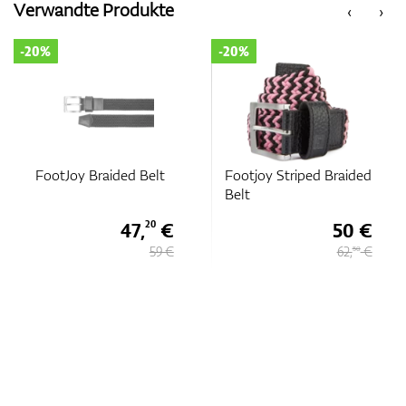
Verwandte Produkte
‹
›
-20%
-20%
Zubehör
Entfernungsmesser & GPS
FootJoy Braided Belt
Footjoy Striped Braided
Belt
47,
€
50 €
20
59 €
62,
€
50