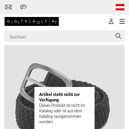
Marken
Golfschläger
Artikel steht nicht zur
Verfügung
Dieses Produkt ist nicht im
Katalog oder ist aus dem
Katalog rausgenommen
Bekleidung
worden.