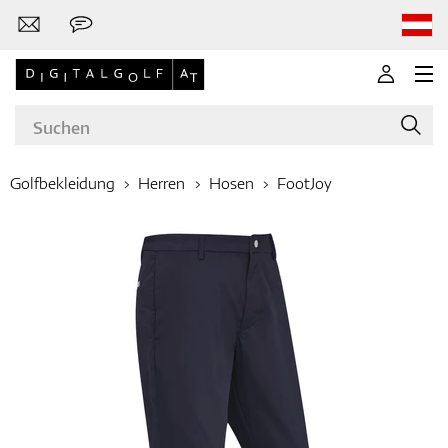
Golfbekleidung
Herren
Hosen
FootJoy
Marken
Golfschläger
Bekleidung