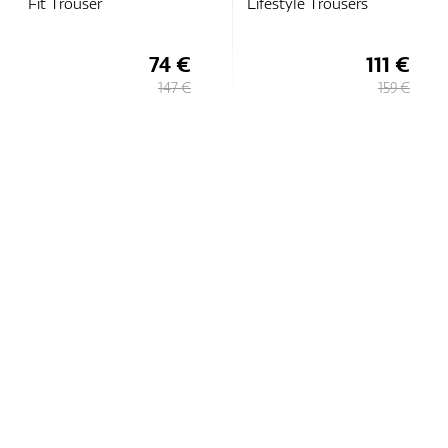
Fit Trouser
Lifestyle Trousers
74 €
111 €
147 €
159 €