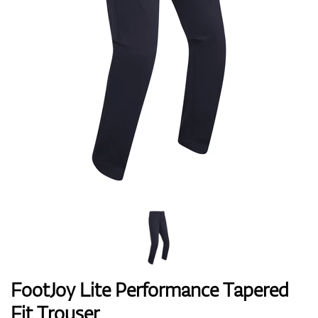
Handschuhe
Schuhe
Bälle
Bags
FootJoy Lite Performance Tapered
Fit Trouser
Trolleys