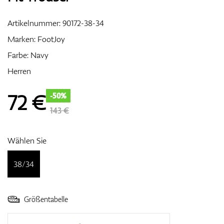
Artikelnummer:
90172-38-34
Marken:
FootJoy
Zubehör
Farbe: Navy
Herren
Entfernungsmesser & GPS
72
€
-50%
143 €
Wählen Sie
38/34
Größentabelle