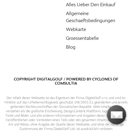
Alles Ueber Den Einkauf
Allgemeine
Geschaeftsbedingungen
Webkarte
Groessentabelle
Blog
COPYRIGHT DIGITALGOLF / POWERED BY
CYCLONE3
OF
COMSULTIA
Der Inhalt dieser Webseite ist das Eigentum der Firma DigitalGolf s.r.o. und wird im
Hinblick auf das Urheberrechtsgesetz geschützt. 618/2003 Z.z geänderten und jeweils
geltenden Rechtsvorschriften der Slowakischen Republik. Web-Inhalte sind zu
verstehen als die grafische Erscheinung, Design,Content Plattform, logische Struktur,
Texte und Bilder, und alle anderen Informationen und Angaben dieser Webseite. Das
Veröffentlichen oder Verbreiten eines Teils oder des gesamten Inhalts in irgendeiner
Art und Weise, ohne Angabe der Quelle dieser Webseite, und ohne die vorherige
Zustimmung der Firma DigitalGolf Ltd., ist ausdrücklich verboten.