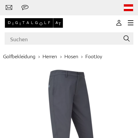
Golfbekleidung
Herren
Hosen
FootJoy
Marken
Golfschläger
Bekleidung