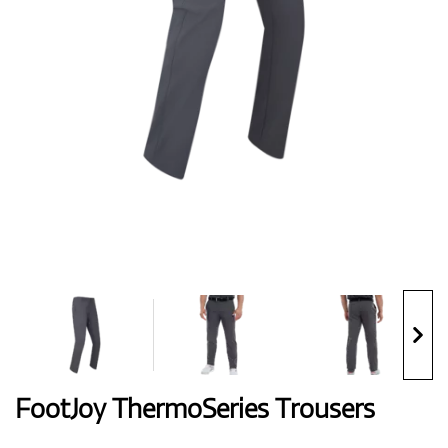
Handschuhe
Schuhe
Bälle
Bags
FootJoy ThermoSeries Trousers
Trolleys