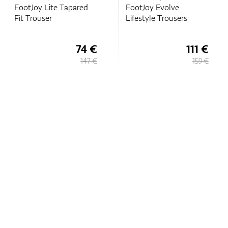
FootJoy Lite Tapared
FootJoy Evolve
Fit Trouser
Lifestyle Trousers
74 €
111 €
147 €
159 €