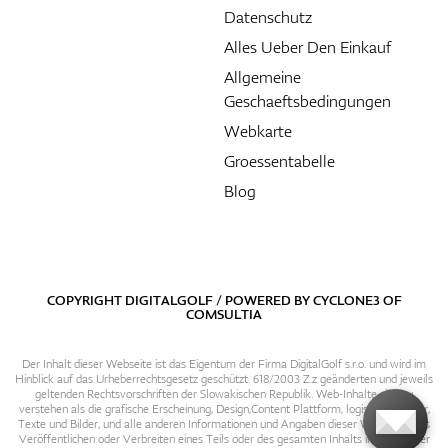
Datenschutz
Alles Ueber Den Einkauf
Allgemeine
Geschaeftsbedingungen
Webkarte
Groessentabelle
Blog
COPYRIGHT DIGITALGOLF / POWERED BY
CYCLONE3
OF
COMSULTIA
Der Inhalt dieser Webseite ist das Eigentum der Firma DigitalGolf s.r.o. und wird im
Hinblick auf das Urheberrechtsgesetz geschützt. 618/2003 Z.z geänderten und jeweils
geltenden Rechtsvorschriften der Slowakischen Republik. Web-Inhalte sind zu
verstehen als die grafische Erscheinung, Design,Content Plattform, logische Struktur,
Texte und Bilder, und alle anderen Informationen und Angaben dieser Webseite. Das
Veröffentlichen oder Verbreiten eines Teils oder des gesamten Inhalts in irgendeiner