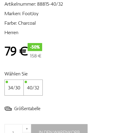
Artikelnummer:
88815-40/32
Marken:
FootJoy
Farbe: Charcoal
Zubehör
Herren
79
€
-50%
Entfernungsmesser & GPS
158 €
Wählen Sie
34/30
40/32
Größentabelle
+
IN DEN WARENKORB