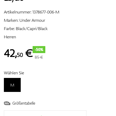
Artikelnummer:
1378677-006-M
Marken:
Under Armour
Zubehör
Farbe: Black/Capri/Black
Herren
Entfernungsmesser & GPS
42
,
€
-50%
50
85 €
Wählen Sie
M
Größentabelle