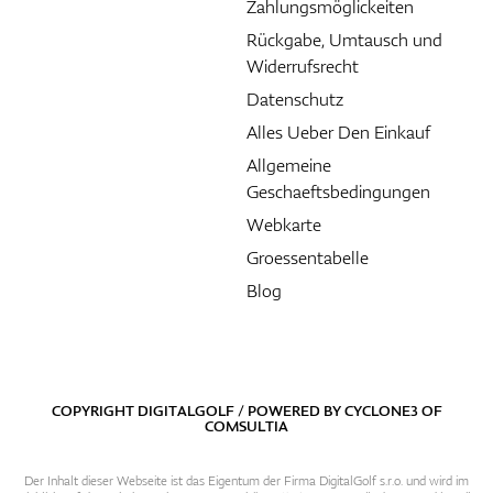
Zahlungsmöglickeiten
Rückgabe, Umtausch und
Widerrufsrecht
Datenschutz
Alles Ueber Den Einkauf
Allgemeine
Geschaeftsbedingungen
Webkarte
Groessentabelle
Blog
COPYRIGHT DIGITALGOLF / POWERED BY
CYCLONE3
OF
COMSULTIA
Der Inhalt dieser Webseite ist das Eigentum der Firma DigitalGolf s.r.o. und wird im