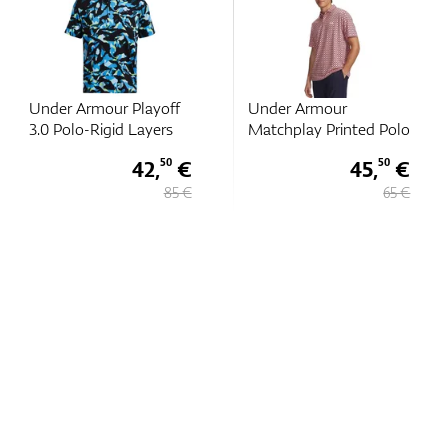
Under Armour Playoff
Under Armour
3.0 Polo-Rigid Layers
Matchplay Printed Polo
42,
€
45,
€
50
50
85 €
65 €