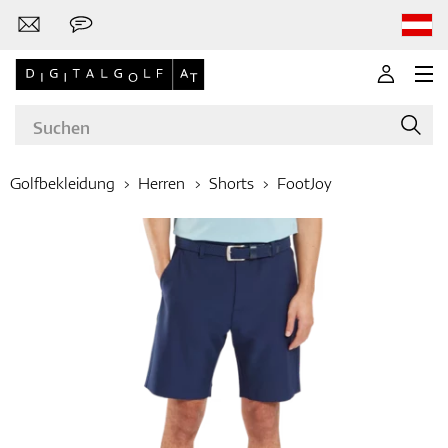
Golfbekleidung
Herren
Shorts
FootJoy
Marken
Golfschläger
Bekleidung