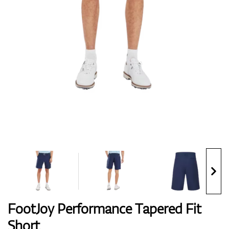
Handschuhe
Schuhe
Bälle
Bags
FootJoy Performance Tapered Fit
Short
Trolleys