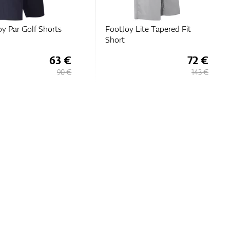
y Par Golf Shorts
FootJoy Lite Tapered Fit
Short
63 €
72 €
90 €
143 €