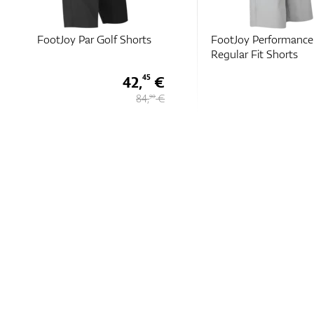
FootJoy Par Golf Shorts
FootJoy Performance
Regular Fit Shorts
42,
€
45
84,
€
90