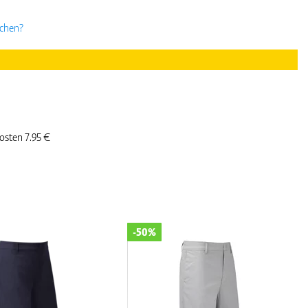
uchen?
kosten 7.95 €
-50%