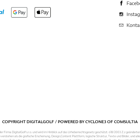
Faceb
Insta
Konta
COPYRIGHT DIGITALGOLF / POWERED BY
CYCLONE3
OF
COMSULTIA
er Firma DigitalGolf s.r.o. und wird im Hinblick auf das Urheberrechtsgesetz geschützt. 618/2003 Z.z geänderte
 verstehen als die grafische Erscheinung, Design,Content Plattform, logische Struktur, Texte und Bilder, und al