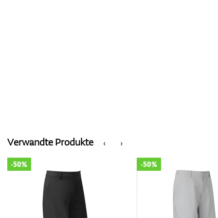
Verwandte Produkte
‹
›
-50%
-50%