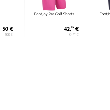
FootJoy Par Golf Shorts
FootJo
50 €
42,
€
45
100 €
84,
€
90