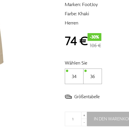
Marken:
FootJoy
Farbe: Khaki
Herren
74
€
-30%
106 €
Wählen Sie
34
36
Größentabelle
+
IN DEN WARENKO
-