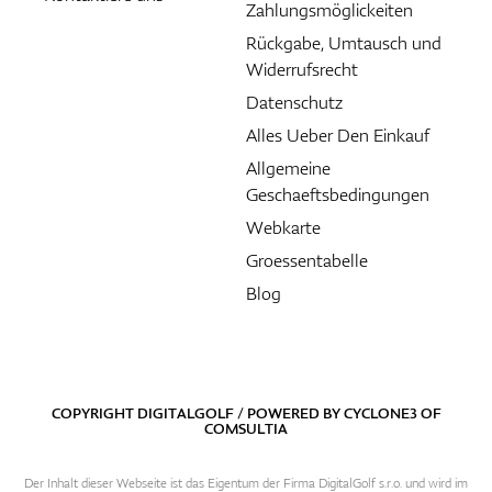
Zahlungsmöglickeiten
Rückgabe, Umtausch und
Widerrufsrecht
Datenschutz
Alles Ueber Den Einkauf
Allgemeine
Geschaeftsbedingungen
Webkarte
Groessentabelle
Blog
COPYRIGHT DIGITALGOLF / POWERED BY
CYCLONE3
OF
COMSULTIA
Der Inhalt dieser Webseite ist das Eigentum der Firma DigitalGolf s.r.o. und wird im