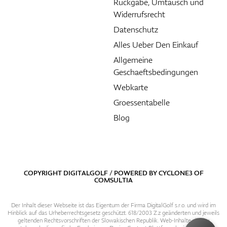
Rückgabe, Umtausch und
Widerrufsrecht
Datenschutz
Alles Ueber Den Einkauf
Allgemeine
Geschaeftsbedingungen
Webkarte
Groessentabelle
Blog
COPYRIGHT DIGITALGOLF / POWERED BY
CYCLONE3
OF
COMSULTIA
Der Inhalt dieser Webseite ist das Eigentum der Firma DigitalGolf s.r.o. und wird im
Hinblick auf das Urheberrechtsgesetz geschützt. 618/2003 Z.z geänderten und jeweils
geltenden Rechtsvorschriften der Slowakischen Republik. Web-Inhalte sind zu