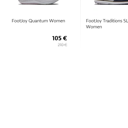
FootJoy Quantum Women
FootJoy Traditions S
Women
105 €
210 €