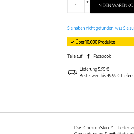
+
IN DEN WARENKO
-
Sie haben nicht gefunden, was Sie s
✓ Über 10.000 Produkte
Teile auf:
Facebook
Lieferung 5.95 €
Bestellwert bis 49.99 € Liefer
Das ChromoSkin™ - Leder von 
Gewicht, seine Flexibilität un