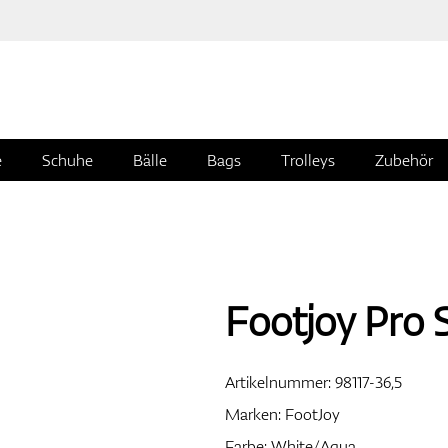
e
Schuhe
Bälle
Bags
Trolleys
Zubehör
Footjoy Pro 
Artikelnummer:
98117-36,5
Marken:
FootJoy
Farbe: White/Aqua