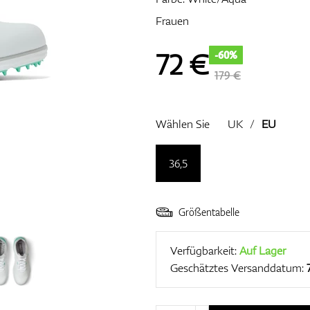
Frauen
72
€
-60%
179 €
Wählen Sie
UK
/
EU
36,5
Größentabelle
Verfügbarkeit:
Auf Lager
Geschätztes Versanddatum: