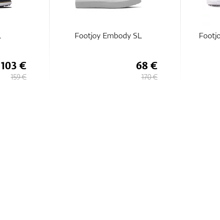
L
Footjoy Embody SL
Footjo
103 €
68 €
159 €
170 €