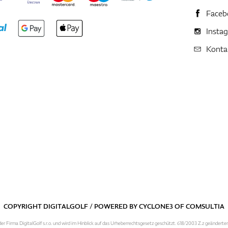
Faceb
Insta
Konta
COPYRIGHT DIGITALGOLF / POWERED BY
CYCLONE3
OF
COMSULTIA
er Firma DigitalGolf s.r.o. und wird im Hinblick auf das Urheberrechtsgesetz geschützt. 618/2003 Z.z geänderte