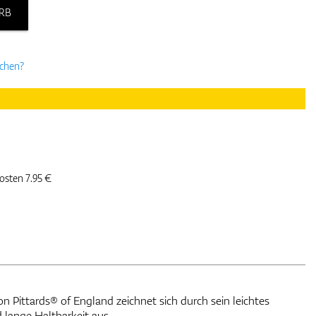
RB
uchen?
kosten 7.95 €
Pittards® of England zeichnet sich durch sein leichtes
d lange Haltbarkeit aus.