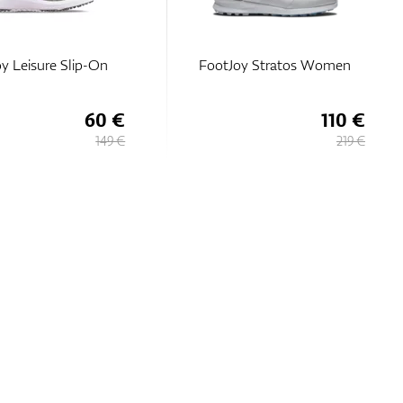
y Leisure Slip-On
FootJoy Stratos Women
60 €
110 €
149 €
219 €