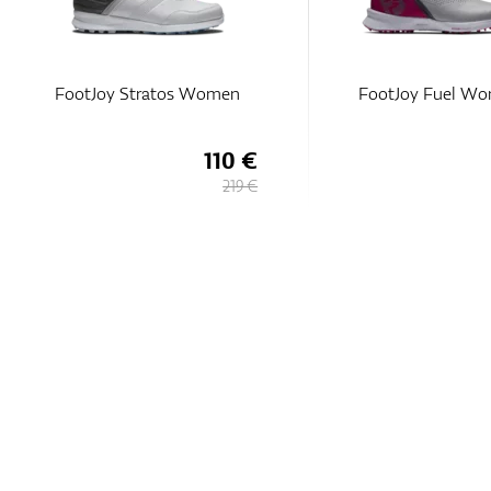
FootJoy Stratos Women
FootJoy Fuel W
110 €
219 €