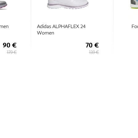
omen
Adidas ALPHAFLEX 24
Fo
Women
90 €
70 €
179 €
139 €