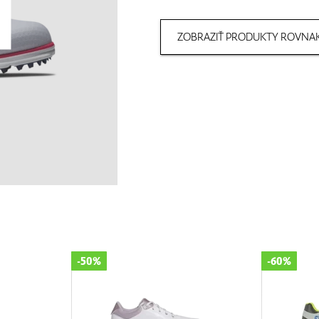
ZOBRAZIŤ PRODUKTY ROVNAK
-50%
-60%