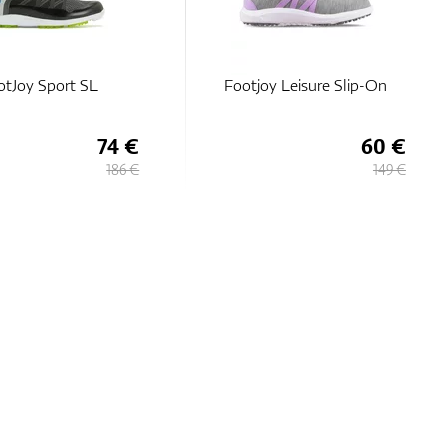
otJoy Sport SL
Footjoy Leisure Slip-On
74 €
60 €
186 €
149 €