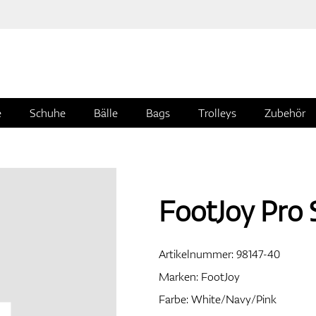
e
Schuhe
Bälle
Bags
Trolleys
Zubehör
FootJoy Pro
Artikelnummer:
98147-40
Marken:
FootJoy
Farbe: White/Navy/Pink