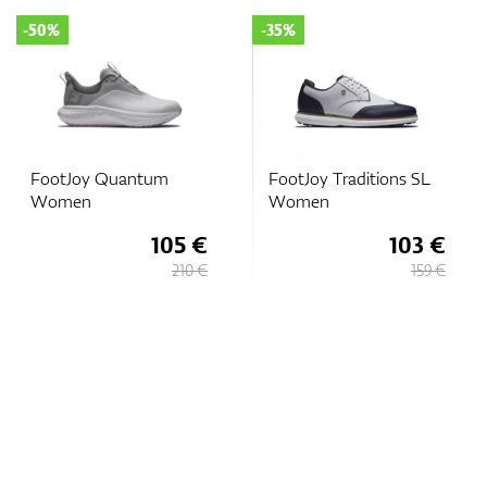
-50%
-35%
FootJoy Quantum
FootJoy Traditions SL
Women
Women
105 €
103 €
210 €
159 €