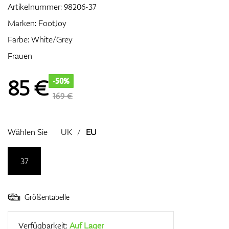
Artikelnummer:
98206-37
Marken:
FootJoy
Farbe: White/Grey
Zubehör
Frauen
85
€
-50%
Entfernungsmesser & GPS
169 €
Wählen Sie
UK
/
EU
37
Größentabelle
Verfügbarkeit:
Auf Lager