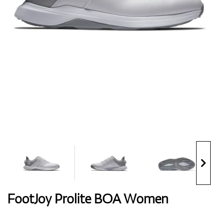
Handschuhe
Schuhe
Bälle
Bags
FootJoy Prolite BOA Women
Trolleys