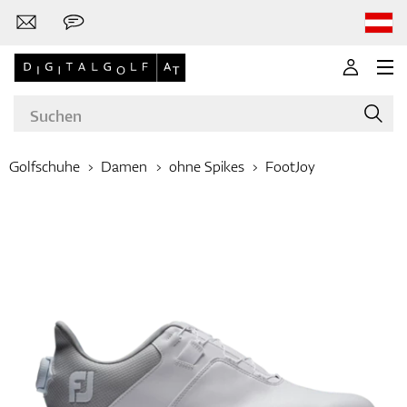
Golfschuhe
Damen
ohne Spikes
FootJoy
Marken
Golfschläger
Bekleidung