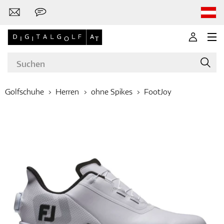
Golfschuhe
Herren
ohne Spikes
FootJoy
Marken
Golfschläger
Bekleidung