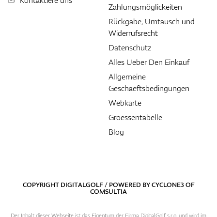
Kontaktiere uns
Zahlungsmöglickeiten
Rückgabe, Umtausch und
Widerrufsrecht
Datenschutz
Alles Ueber Den Einkauf
Allgemeine
Geschaeftsbedingungen
Webkarte
Groessentabelle
Blog
COPYRIGHT DIGITALGOLF / POWERED BY
CYCLONE3
OF
COMSULTIA
Der Inhalt dieser Webseite ist das Eigentum der Firma DigitalGolf s.r.o. und wird im