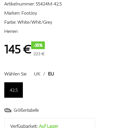
Artikelnummer:
55424M-42,5
Marken:
FootJoy
Farbe: White/Whit/Grey
Zubehör
Herren
145
€
-35%
Entfernungsmesser & GPS
223 €
Wählen Sie
UK
/
EU
42,5
Größentabelle
Verfügbarkeit:
Auf Lager