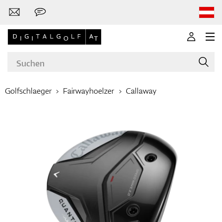
Golfschlaeger
Fairwayhoelzer
Callaway
Marken
Golfschläger
Bekleidung