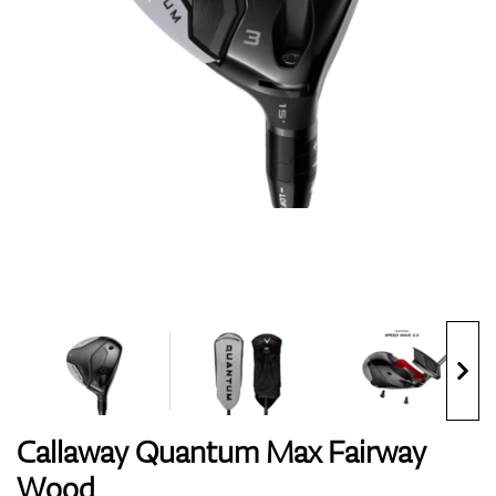
Handschuhe
Schuhe
Bälle
Bags
Callaway Quantum Max Fairway
Wood
Trolleys