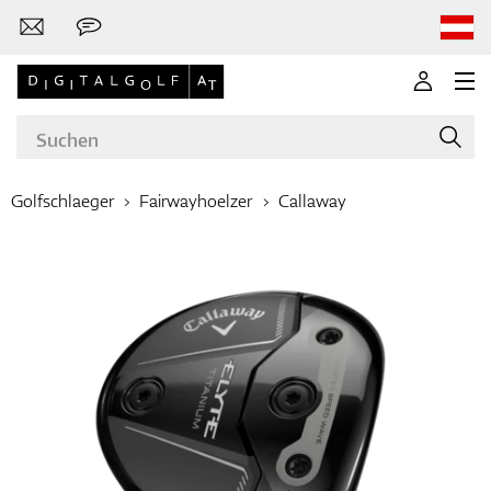
Golfschlaeger
Fairwayhoelzer
Callaway
Marken
Golfschläger
Bekleidung