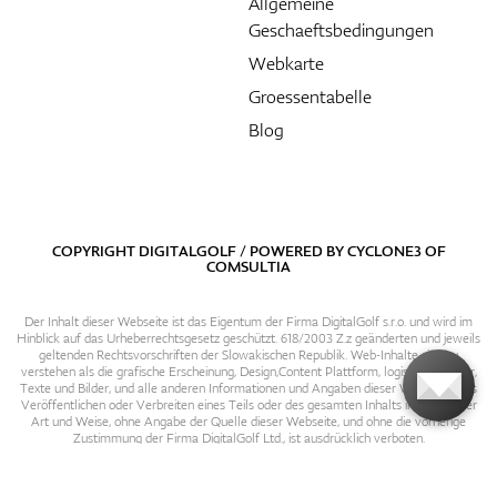
Allgemeine
Geschaeftsbedingungen
Webkarte
Groessentabelle
Blog
COPYRIGHT DIGITALGOLF / POWERED BY
CYCLONE3
OF
COMSULTIA
Der Inhalt dieser Webseite ist das Eigentum der Firma DigitalGolf s.r.o. und wird im
Hinblick auf das Urheberrechtsgesetz geschützt. 618/2003 Z.z geänderten und jeweils
geltenden Rechtsvorschriften der Slowakischen Republik. Web-Inhalte sind zu
verstehen als die grafische Erscheinung, Design,Content Plattform, logische Struktur,
Texte und Bilder, und alle anderen Informationen und Angaben dieser Webseite. Das
Veröffentlichen oder Verbreiten eines Teils oder des gesamten Inhalts in irgendeiner
Art und Weise, ohne Angabe der Quelle dieser Webseite, und ohne die vorherige
Zustimmung der Firma DigitalGolf Ltd., ist ausdrücklich verboten.