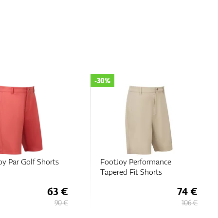
-30%
oy Par Golf Shorts
FootJoy Performance
Tapered Fit Shorts
63 €
74 €
90 €
106 €