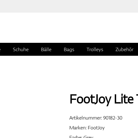
e
Schuhe
Bälle
Bags
Trolleys
Zubehör
FootJoy Lite 
Artikelnummer:
90182-30
Marken:
FootJoy
Farbe: Grey