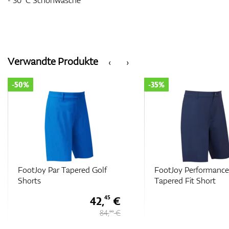
- 30°C Schonwäsche
Verwandte Produkte
‹
›
-50%
-35%
FootJoy Par Tapered Golf
FootJoy Performance
Shorts
Tapered Fit Short
42,
€
45
84,
€
90