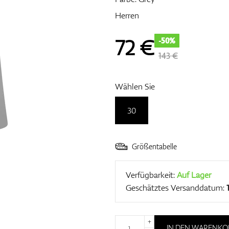
Herren
72
€
-50%
143 €
Wählen Sie
30
Größentabelle
Verfügbarkeit:
Auf Lager
Geschätztes Versanddatum:
+
IN DEN WARENKO