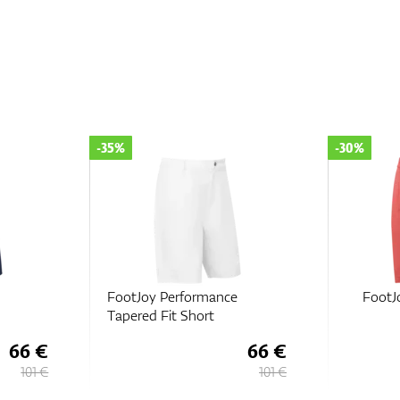
-35%
-30%
FootJoy Performance
FootJ
Tapered Fit Short
66 €
66 €
101 €
101 €