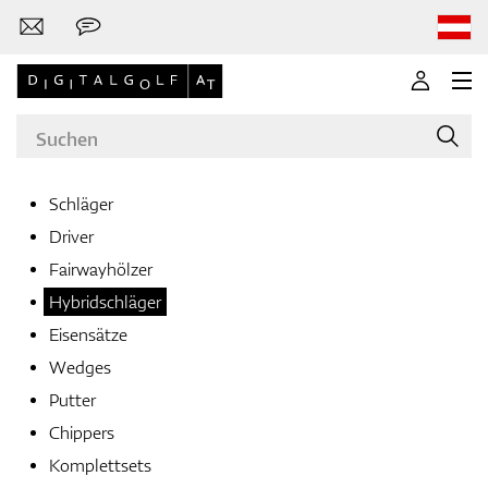
Schläger
Driver
Marken
Fairwayhölzer
Hybridschläger
Eisensätze
Golfschläger
Wedges
Putter
Chippers
Bekleidung
Komplettsets