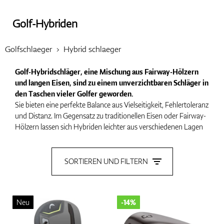
Golf-Hybriden
Handschuhe
Golfschlaeger
Hybrid schlaeger
Golf-Hybridschläger, eine Mischung aus Fairway-Hölzern
Schuhe
und langen Eisen, sind zu einem unverzichtbaren Schläger in
den Taschen vieler Golfer geworden.
Sie bieten eine perfekte Balance aus Vielseitigkeit, Fehlertoleranz
und Distanz. Im Gegensatz zu traditionellen Eisen oder Fairway-
Bälle
Hölzern lassen sich Hybriden leichter aus verschiedenen Lagen
spielen und bieten Golfern mehr Kontrolle bei schwierigen
Schlägen. In diesem Artikel gehen wir darauf ein, warum Golf-
Hybridschläger eine so beliebte Wahl sind, wie man den besten
SORTIEREN UND FILTERN
Hybrid für das eigene Spiel auswählt und geben Tipps, um das
Bags
Beste aus diesem einzigartigen Schläger herauszuholen.
Neu
-14%
Warum einen
Golf-Hybridschläger wählen?
Hybriden überbrücken die Lücke zwischen Eisen und Fairway-
Trolleys