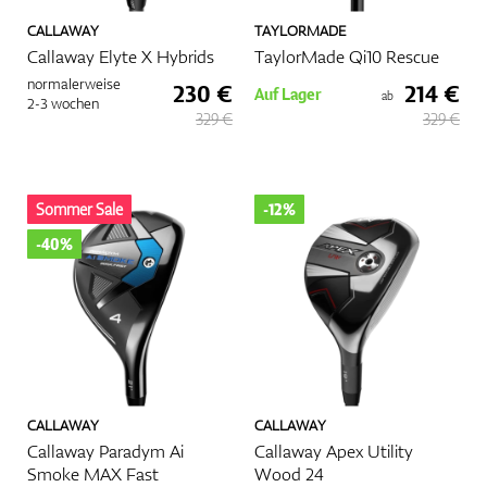
CALLAWAY
TAYLORMADE
Callaway Elyte X Hybrids
TaylorMade Qi10 Rescue
normalerweise
230 €
214 €
Auf Lager
ab
2-3 wochen
329 €
329 €
Sommer Sale
-12%
-40%
CALLAWAY
CALLAWAY
Callaway Paradym Ai
Callaway Apex Utility
Smoke MAX Fast
Wood 24