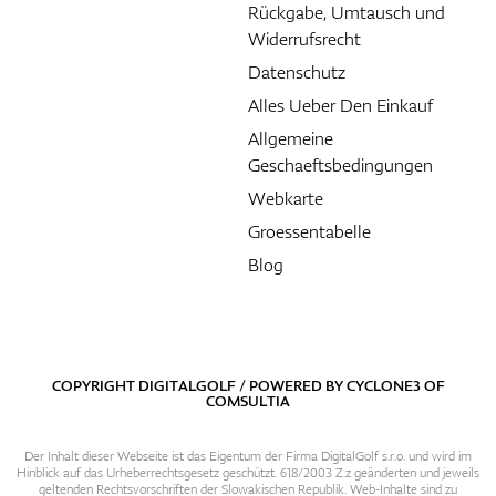
Rückgabe, Umtausch und
Widerrufsrecht
Datenschutz
Alles Ueber Den Einkauf
Allgemeine
Geschaeftsbedingungen
Webkarte
Groessentabelle
Blog
COPYRIGHT DIGITALGOLF / POWERED BY
CYCLONE3
OF
COMSULTIA
Der Inhalt dieser Webseite ist das Eigentum der Firma DigitalGolf s.r.o. und wird im
Hinblick auf das Urheberrechtsgesetz geschützt. 618/2003 Z.z geänderten und jeweils
geltenden Rechtsvorschriften der Slowakischen Republik. Web-Inhalte sind zu