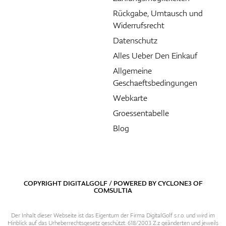
Rückgabe, Umtausch und
Widerrufsrecht
Datenschutz
Alles Ueber Den Einkauf
Allgemeine
Geschaeftsbedingungen
Webkarte
Groessentabelle
Blog
COPYRIGHT DIGITALGOLF / POWERED BY
CYCLONE3
OF
COMSULTIA
Der Inhalt dieser Webseite ist das Eigentum der Firma DigitalGolf s.r.o. und wird im
Hinblick auf das Urheberrechtsgesetz geschützt. 618/2003 Z.z geänderten und jeweils