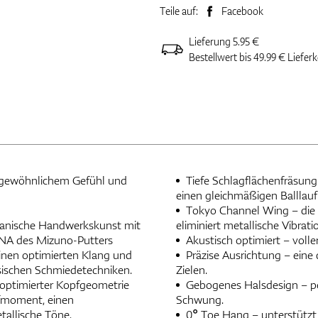
Teile auf:
Facebook
Lieferung 5.95 €
Bestellwert bis 49.99 € Liefer
rgewöhnlichem Gefühl und
Tiefe Schlagflächenfräsung
einen gleichmäßigen Balllauf
Tokyo Channel Wing – die s
apanische Handwerkskunst mit
eliminiert metallische Vibrati
DNA des Mizuno-Putters
Akustisch optimiert – volle
einen optimierten Klang und
Präzise Ausrichtung – eine
ssischen Schmiedetechniken.
Zielen.
 optimierter Kopfgeometrie
Gebogenes Halsdesign – per
ffmoment, einen
Schwung.
tallische Töne.
0° Toe Hang – unterstützt