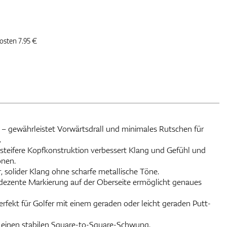
kosten 7.95 €
 – gewährleistet Vorwärtsdrall und minimales Rutschen für
.
teifere Kopfkonstruktion verbessert Klang und Gefühl und
onen.
r, solider Klang ohne scharfe metallische Töne.
 dezente Markierung auf der Oberseite ermöglicht genaues
fekt für Golfer mit einem geraden oder leicht geraden Putt-
 einen stabilen Square-to-Square-Schwung.