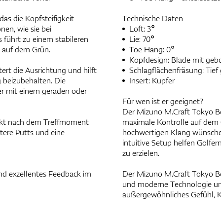
as die Kopfsteifigkeit
Technische Daten
nen, wie sie bei
Loft: 3°
 führt zu einem stabileren
Lie: 70°
g auf dem Grün.
Toe Hang: 0°
Kopfdesign: Blade mit ge
ert die Ausrichtung und hilft
Schlagflächenfräsung: Tief 
g beizubehalten. Die
Insert: Kupfer
er mit einem geraden oder
Für wen ist er geeignet?
Der Mizuno M.Craft Tokyo Bend
irekt nach dem Treffmoment
maximale Kontrolle auf dem G
ntere Putts und eine
hochwertigen Klang wünschen.
intuitive Setup helfen Golfer
zu erzielen.
nd exzellentes Feedback im
Der Mizuno M.Craft Tokyo Ben
und moderne Technologie und 
außergewöhnliches Gefühl, K