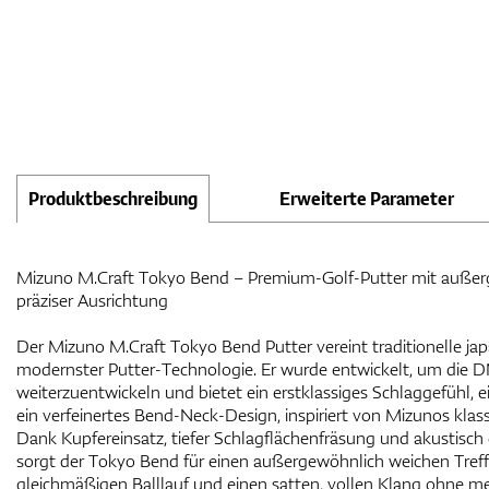
Produktbeschreibung
Erweiterte Parameter
Mizuno M.Craft Tokyo Bend – Premium-Golf-Putter mit auße
präziser Ausrichtung
Der Mizuno M.Craft Tokyo Bend Putter vereint traditionelle j
modernster Putter-Technologie. Er wurde entwickelt, um die 
weiterzuentwickeln und bietet ein erstklassiges Schlaggefühl, 
ein verfeinertes Bend-Neck-Design, inspiriert von Mizunos kla
Dank Kupfereinsatz, tiefer Schlagflächenfräsung und akustisch
sorgt der Tokyo Bend für einen außergewöhnlich weichen Tre
gleichmäßigen Balllauf und einen satten, vollen Klang ohne me