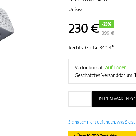
Unisex
230
€
-23%
299 €
Rechts, Größe 34", 4°
Verfügbarkeit:
Auf Lager
Geschätztes Versanddatum:
+
IN DEN WARENKO
-
Sie haben nicht gefunden, was Sie s