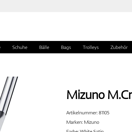
e
Schuhe
Bälle
Bags
Trolleys
Zubehör
Mizuno M.Cra
Artikelnummer:
81105
Marken:
Mizuno
Farbe: White Satin