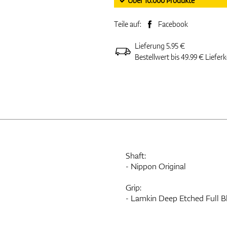
✓ Über 10.000 Produkte
Teile auf:
Facebook
Lieferung 5.95 €
Bestellwert bis 49.99 € Liefer
Shaft:
- Nippon Original
Grip:
- Lamkin Deep Etched Full B