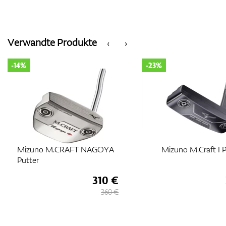
Verwandte Produkte
‹
›
-14%
-23%
Mizuno M.CRAFT NAGOYA
Mizuno M.Craft I P
Putter
310 €
360 €