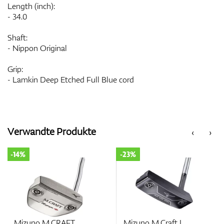
Length (inch):
- 34.0
Shaft:
- Nippon Original
Grip:
- Lamkin Deep Etched Full Blue cord
Verwandte Produkte
‹
›
-14%
-23%
Mizuno M.CRAFT
Mizuno M.Craft I