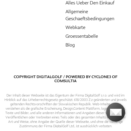
Alles Ueber Den Einkauf
Allgemeine
Geschaeftsbedingungen
Webkarte
Groessentabelle
Blog
COPYRIGHT DIGITALGOLF / POWERED BY
CYCLONE3
OF
COMSULTIA
Der Inhalt dieser Webseite ist das Eigentum der Firma DigitalGolf s.r.o. und wird im
Hinblick auf das Urheberrechtsgesetz geschützt. 618/2003 Z.z geänderten und jeweils
geltenden Rechtsvorschriften der Slowakischen Republik. Web-Inhalte sind zu
verstehen als die grafische Erscheinung, Design,Content Plattform, logische Struktur,
Texte und Bilder, und alle anderen Informationen und Angaben dieser Webseite. Das
Veröffentlichen oder Verbreiten eines Teils oder des gesamten Inhalts in irgendeiner
Art und Weise, ohne Angabe der Quelle dieser Webseite, und ohne die vorherige
Zustimmung der Firma DigitalGolf Ltd., ist ausdrücklich verboten.