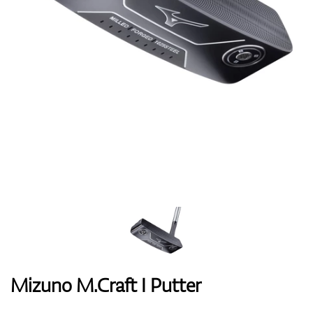
Handschuhe
Schuhe
Bälle
Bags
Mizuno M.Craft I Putter
Trolleys