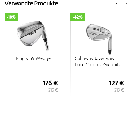
Verwandte Produkte
‹
›
-18%
-42%
Zubehör
Entfernungsmesser & GPS
Ping s159 Wedge
Callaway Jaws Raw
Face Chrome Graphite
176 €
127 €
215 €
219 €