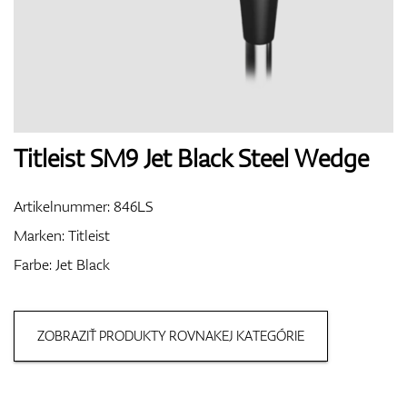
Handschuhe
Schuhe
Titleist SM9 Jet Black Steel Wedge
Artikelnummer:
846LS
Bälle
Marken:
Titleist
Farbe: Jet Black
Bags
ZOBRAZIŤ PRODUKTY ROVNAKEJ KATEGÓRIE
Trolleys