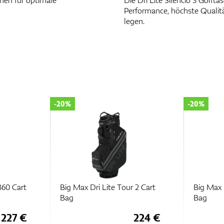
schen für optimale
Die Dri Lite Silencio 3 Golftas
Performance, höchste Qualit
legen.
-20%
-20%
360 Cart
Big Max Dri Lite Tour 2 Cart
Big Max D
Bag
Bag
227 €
224 €