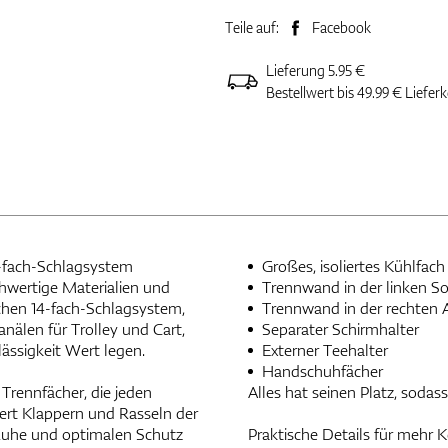
Teile auf:
Facebook
Lieferung 5.95 €
Bestellwert bis 49.99 € Liefer
4-fach-Schlagsystem
Großes, isoliertes Kühlfach
ochwertige Materialien und
Trennwand in der linken S
lichen 14-fach-Schlagsystem,
Trennwand in der rechten
nälen für Trolley und Cart,
Separater Schirmhalter
lässigkeit Wert legen.
Externer Teehalter
Handschuhfächer
Trennfächer, die jeden
Alles hat seinen Platz, sodass
dert Klappern und Rasseln der
 Ruhe und optimalen Schutz
Praktische Details für mehr 