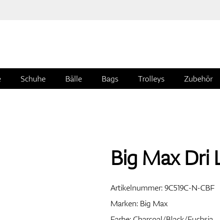
e
Schuhe
Bälle
Bags
Trolleys
Zubehör
Big Max Dri L
Artikelnummer:
9C519C-N-CBF
Marken:
Big Max
Farbe: Charcoal/Black/Fuchsia