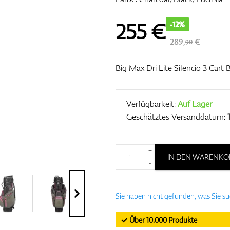
255
€
-12%
289,
€
90
Big Max Dri Lite Silencio 3 Cart 
Verfügbarkeit:
Auf Lager
Geschätztes Versanddatum:
+
IN DEN WARENKO
-
Sie haben nicht gefunden, was Sie s
✓ Über 10.000 Produkte