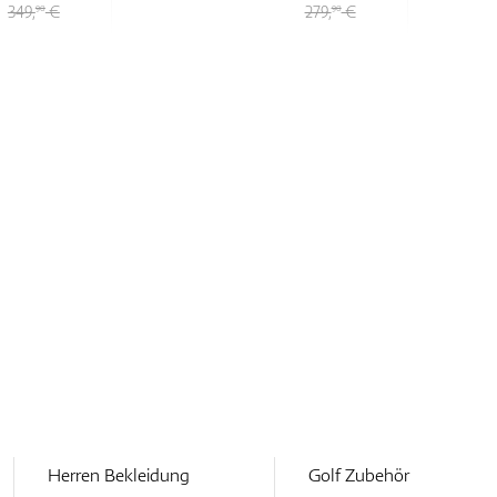
349,
€
279,
€
90
90
Herren Bekleidung
Golf Zubehör