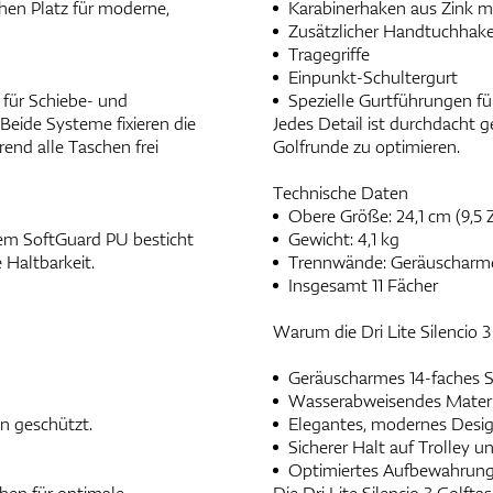
chen Platz für moderne,
Karabinerhaken aus Zink mi
Zusätzlicher Handtuchhaken
Tragegriffe
Einpunkt-Schultergurt
e für Schiebe- und
Spezielle Gurtführungen fü
Beide Systeme fixieren die
Jedes Detail ist durchdacht 
end alle Taschen frei
Golfrunde zu optimieren.
Technische Daten
Obere Größe: 24,1 cm (9,5 Z
em SoftGuard PU besticht
Gewicht: 4,1 kg
 Haltbarkeit.
Trennwände: Geräuscharmes
Insgesamt 11 Fächer
Warum die Dri Lite Silencio 
Geräuscharmes 14-faches S
Wasserabweisendes Materi
n geschützt.
Elegantes, modernes Desi
Sicherer Halt auf Trolley 
Optimiertes Aufbewahrungs