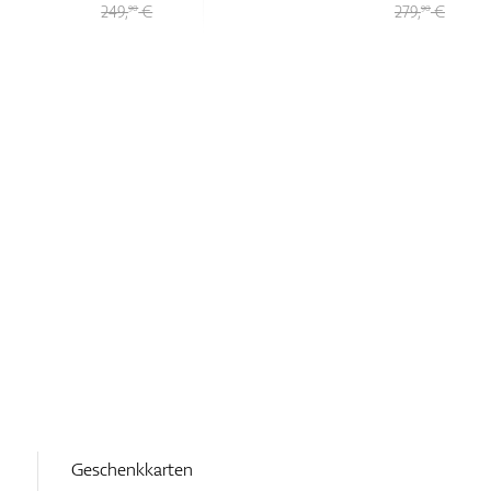
249,
€
279,
€
90
90
Geschenkkarten