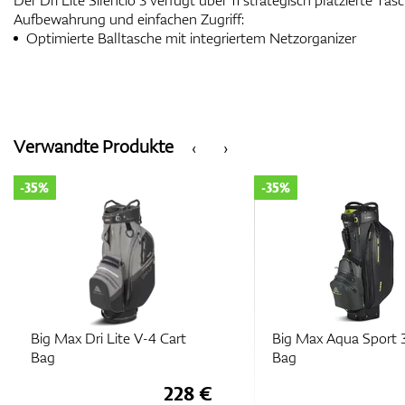
Der Dri Lite Silencio 3 verfügt über 11 strategisch platzierte Ta
Aufbewahrung und einfachen Zugriff:
Optimierte Balltasche mit integriertem Netzorganizer
Verwandte Produkte
‹
›
-35%
-35%
Big Max Dri Lite V-4 Cart
Big Max Aqua Sport 
Bag
Bag
228 €