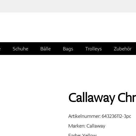
e
Schuhe
Bälle
Bags
Trolleys
Zubehör
Callaway Chr
Artikelnummer:
643236112-3pc
Marken:
Callaway
Farbe: Yellow