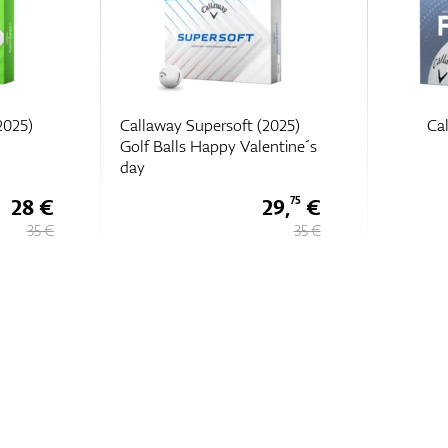
2025)
Callaway Supersoft (2025)
Ca
Golf Balls Happy Valentine´s
day
28 €
29,
€
75
35 €
35 €