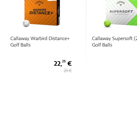
Callaway Warbird Distance+
Callaway Supersoft (
Golf Balls
Golf Balls
22,
€
25
25 €