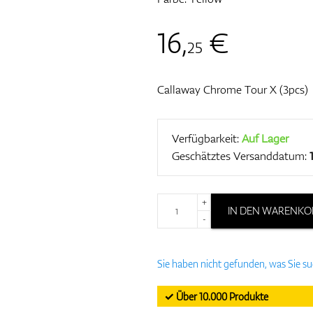
16
,
€
25
Callaway Chrome Tour X (3pcs)
Verfügbarkeit:
Auf Lager
Geschätztes Versanddatum:
+
IN DEN WARENKO
-
Sie haben nicht gefunden, was Sie s
✓ Über 10.000 Produkte