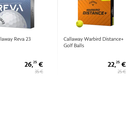
llaway Reva 23
Callaway Warbird Distance+
Golf Balls
26,
€
22,
€
25
25
35 €
25 €