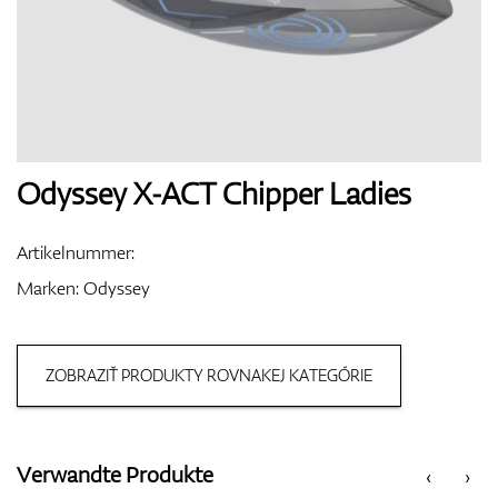
Handschuhe
Schuhe
Odyssey X-ACT Chipper Ladies
Artikelnummer:
Bälle
Marken:
Odyssey
ZOBRAZIŤ PRODUKTY ROVNAKEJ KATEGÓRIE
Bags
Verwandte Produkte
‹
›
Trolleys