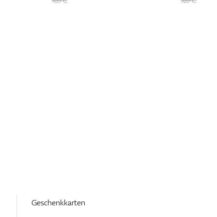
169 €
169 €
Geschenkkarten