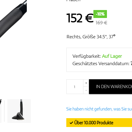
152
€
-10%
169 €
Rechts, Größe 34.5", 37°
Verfügbarkeit:
Auf Lager
Geschätztes Versanddatum:
+
IN DEN WARENKO
-
Sie haben nicht gefunden, was Sie s
✓ Über 10.000 Produkte