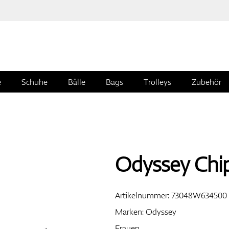
e
Schuhe
Bälle
Bags
Trolleys
Zubehör
Odyssey Chip
Artikelnummer:
73048W634500
Marken:
Odyssey
Frauen