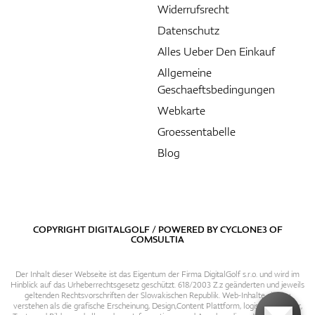
Widerrufsrecht
Datenschutz
Alles Ueber Den Einkauf
Allgemeine
Geschaeftsbedingungen
Webkarte
Groessentabelle
Blog
COPYRIGHT DIGITALGOLF / POWERED BY
CYCLONE3
OF
COMSULTIA
Der Inhalt dieser Webseite ist das Eigentum der Firma DigitalGolf s.r.o. und wird im
Hinblick auf das Urheberrechtsgesetz geschützt. 618/2003 Z.z geänderten und jeweils
geltenden Rechtsvorschriften der Slowakischen Republik. Web-Inhalte sind zu
verstehen als die grafische Erscheinung, Design,Content Plattform, logische Struktur,