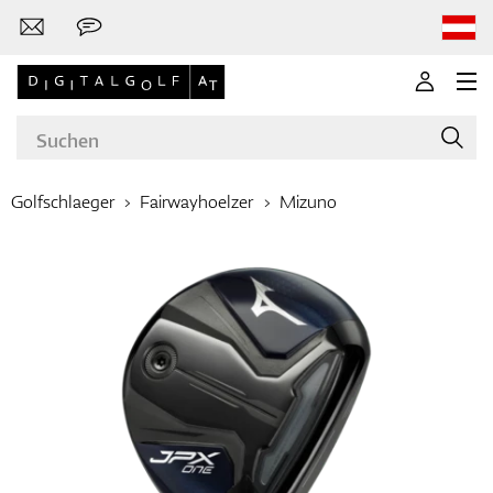
Golfschlaeger
Fairwayhoelzer
Mizuno
Marken
Golfschläger
Bekleidung