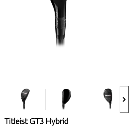
Handschuhe
Schuhe
Bälle
Bags
Titleist GT3 Hybrid
Trolleys