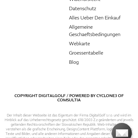
Datenschutz
Alles Ueber Den Einkauf
Allgemeine
Geschaeftsbedingungen
Webkarte
Groessentabelle
Blog
COPYRIGHT DIGITALGOLF / POWERED BY
CYCLONE3
OF
COMSULTIA
Der Inhalt dieser Webseite ist das Eigentum der Firma DigitalGolf s.r.o. und wird im
Hinblick auf das Urheberrechtsgesetz geschützt. 618/2003 Z.z geänderten und jeweils
geltenden Rechtsvorschriften der Slowakischen Republik. Web-Inhalte sind zu
verstehen als die grafische Erscheinung, Design,Content Plattform, logische Struktur,
Texte und Bilder, und alle anderen Informationen und Angaben dieser Webseite. Das