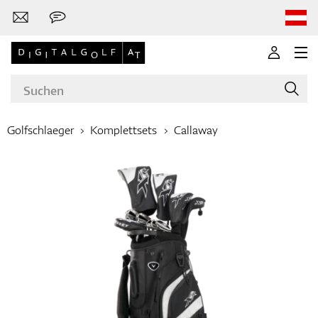
Golfschlaeger
Komplettsets
Callaway
Marken
Golfschläger
Bekleidung