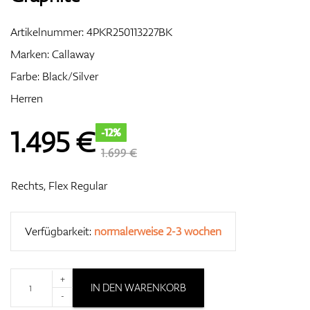
Artikelnummer:
4PKR250113227BK
Marken:
Callaway
Zubehör
Farbe: Black/Silver
Herren
Entfernungsmesser & GPS
1.495
€
-12%
1.699 €
Rechts, Flex Regular
Verfügbarkeit:
normalerweise 2-3 wochen
+
IN DEN WARENKORB
-