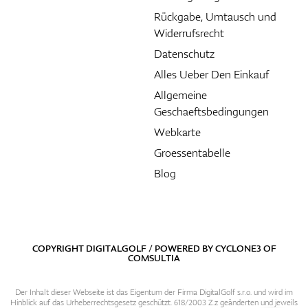
Rückgabe, Umtausch und
Widerrufsrecht
Datenschutz
Alles Ueber Den Einkauf
Allgemeine
Geschaeftsbedingungen
Webkarte
Groessentabelle
Blog
COPYRIGHT DIGITALGOLF / POWERED BY
CYCLONE3
OF
COMSULTIA
Der Inhalt dieser Webseite ist das Eigentum der Firma DigitalGolf s.r.o. und wird im
Hinblick auf das Urheberrechtsgesetz geschützt. 618/2003 Z.z geänderten und jeweils