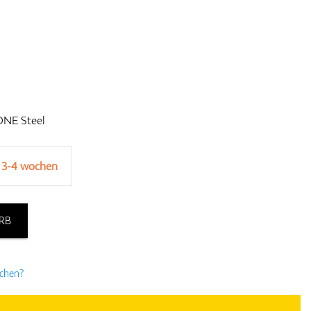
ONE Steel
 3-4 wochen
RB
uchen?