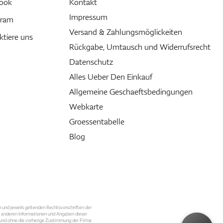
ook
Kontakt
Impressum
gram
Versand & Zahlungsmöglickeiten
ktiere uns
Rückgabe, Umtausch und Widerrufsrecht
Datenschutz
Alles Ueber Den Einkauf
Allgemeine Geschaeftsbedingungen
Webkarte
Groessentabelle
Blog
n und jeweils geltenden Rechtsvorschriften der
le anderen Informationen und Angaben dieser
, und ohne die vorherige Zustimmung der Firma