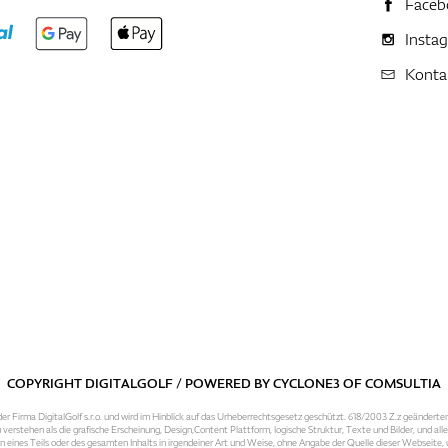
Faceb
Insta
Konta
COPYRIGHT DIGITALGOLF / POWERED BY
CYCLONE3
OF
COMSULTIA
er Firma DigitalGolf s.r.o. und wird im Hinblick auf das Urheberrechtsgesetz geschützt. 618/2003 Z.z geänderte
 verstehen als die grafische Erscheinung, Design,Content Plattform, logische Struktur, Texte und Bilder, und al
n eines Teils oder des gesamten Inhalts in irgendeiner Art und Weise, ohne Angabe der Quelle dieser Webseite