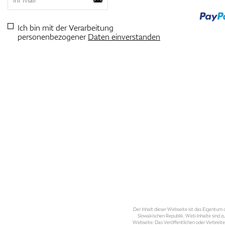
Ich bin mit der Verarbeitung
personenbezogener
Daten einverstanden
Der Inhalt dieser Webseite ist das Eigentum d
Slowakischen Republik. Web-Inhalte sind zu
Webseite. Das Veröffentlichen oder Verbreite