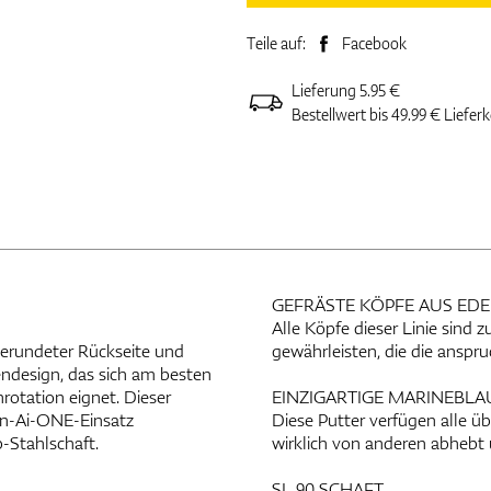
Teile auf:
Facebook
Lieferung 5.95 €
Bestellwert bis 49.99 € Liefer
GEFRÄSTE KÖPFE AUS ED
Alle Köpfe dieser Linie sind 
gerundeter Rückseite und
gewährleisten, die die anspru
ndesign, das sich am besten
otation eignet. Dieser
EINZIGARTIGE MARINEBLA
tan-Ai-ONE-Einsatz
Diese Putter verfügen alle 
-Stahlschaft.
wirklich von anderen abhebt 
SL 90 SCHAFT