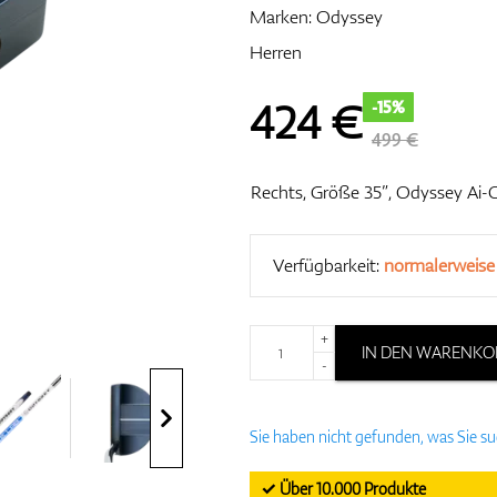
Marken:
Odyssey
Herren
424
€
-15%
499 €
Rechts, Größe 35”, Odyssey Ai-
Verfügbarkeit:
normalerweise
+
IN DEN WARENKO
-
Sie haben nicht gefunden, was Sie s
✓ Über 10.000 Produkte