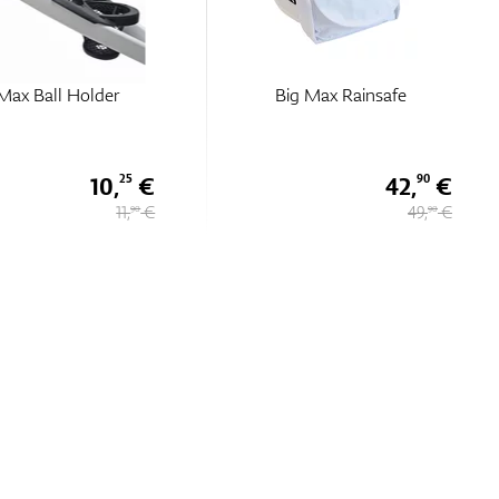
Max Ball Holder
Big Max Rainsafe
10,
€
42,
€
25
90
11,
€
49,
€
90
90