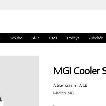
e
Schuhe
Bälle
Bags
Trolleys
Zubehör
MGI Cooler 
Artikelnummer:
AICB
Marken:
MGI