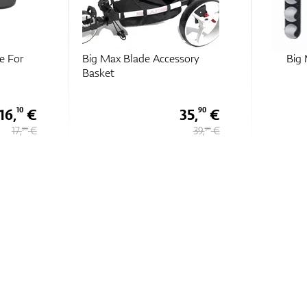
e For
Big Max Blade Accessory
Big 
Basket
16,
€
35,
€
10
90
17,
€
39,
€
90
90